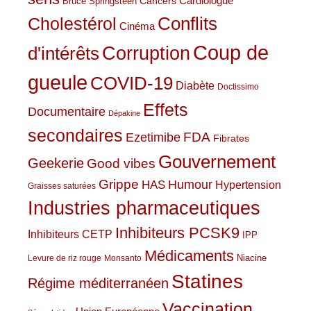
Cardiologue
Cancers
Bruce Springsteen
Conflits
Cholestérol
Cinéma
Coup de
Corruption
d'intérêts
gueule
COVID-19
Diabète
Doctissimo
Effets
Documentaire
Dépakine
secondaires
Ezetimibe
FDA
Fibrates
Gouvernement
Geekerie
Good vibes
Grippe
HAS
Humour
Hypertension
Graisses saturées
Industries pharmaceutiques
Inhibiteurs PCSK9
Inhibiteurs CETP
IPP
Médicaments
Niacine
Levure de riz rouge
Monsanto
Statines
Régime méditerranéen
Vaccination