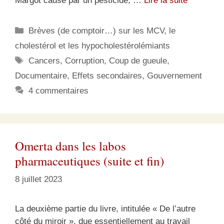
Margot causé par un pesticide, …
Lire la suite
Catégories
Brèves (de comptoir…) sur les MCV, le
cholestérol et les hypocholestérolémiants
Étiquettes
Cancers
,
Corruption
,
Coup de gueule
,
Documentaire
,
Effets secondaires
,
Gouvernement
4 commentaires
Omerta dans les labos
pharmaceutiques (suite et fin)
8 juillet 2023
La deuxième partie du livre, intitulée « De l’autre
côté du miroir », due essentiellement au travail