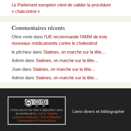
Le Parlement européen vient de valider la procédure
« chatcontrol »
Commentaires récents
Olive verte
dans
l’UE recommande l’AMM de trois
nouveaux médicaments contre le cholestérol
le pêcheur
dans
Statines, on marche sur la tête…
Admin
dans
Statines, on marche sur la tête…
Joan
dans
Statines, on marche sur la tête…
Admin
dans
Statines, on marche sur la tête…
Liens divers et bibliographie