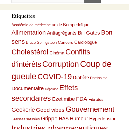
Étiquettes
acide Bempedoïque
Académie de médecine
Bon
Alimentation
Bill Gates
Antiagrégants
sens
Cardiologue
Cancers
Bruce Springsteen
Conflits
Cholestérol
Cinéma
Coup de
Corruption
d'intérêts
gueule
COVID-19
Diabète
Doctissimo
Effets
Documentaire
Dépakine
secondaires
Ezetimibe
FDA
Fibrates
Gouvernement
Geekerie
Good vibes
Grippe
HAS
Humour
Hypertension
Graisses saturées
Industries pharmaceutiques