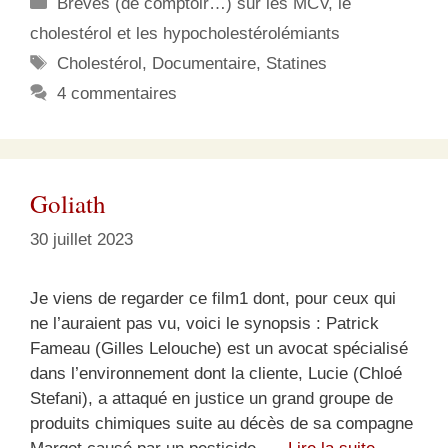
Catégories
Brèves (de comptoir…) sur les MCV, le
cholestérol et les hypocholestérolémiants
Étiquettes
Cholestérol
,
Documentaire
,
Statines
4 commentaires
Goliath
30 juillet 2023
Je viens de regarder ce film1 dont, pour ceux qui
ne l’auraient pas vu, voici le synopsis : Patrick
Fameau (Gilles Lelouche) est un avocat spécialisé
dans l’environnement dont la cliente, Lucie (Chloé
Stefani), a attaqué en justice un grand groupe de
produits chimiques suite au décès de sa compagne