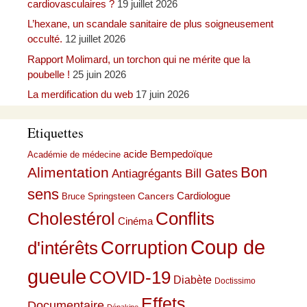
cardiovasculaires ?
19 juillet 2026
L’hexane, un scandale sanitaire de plus soigneusement
occulté.
12 juillet 2026
Rapport Molimard, un torchon qui ne mérite que la
poubelle !
25 juin 2026
La merdification du web
17 juin 2026
Etiquettes
acide Bempedoïque
Académie de médecine
Bon
Alimentation
Bill Gates
Antiagrégants
sens
Cardiologue
Cancers
Bruce Springsteen
Conflits
Cholestérol
Cinéma
Coup de
Corruption
d'intérêts
gueule
COVID-19
Diabète
Doctissimo
Effets
Documentaire