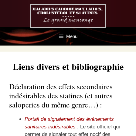
Aller
au
contenu
Menu
Liens divers et bibliographie
Déclaration des effets secondaires
indésirables des statines (et autres
saloperies du même genre…) :
Portail de signalement des événements
sanitaires indésirables
: Le site officiel qui
permet de signaler tout effet nocif des