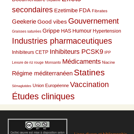
Dépakine
secondaires
Ezetimibe
FDA
Fibrates
Gouvernement
Geekerie
Good vibes
Grippe
HAS
Humour
Hypertension
Graisses saturées
Industries pharmaceutiques
Inhibiteurs PCSK9
Inhibiteurs CETP
IPP
Médicaments
Niacine
Levure de riz rouge
Monsanto
Statines
Régime méditerranéen
Vaccination
Union Européenne
Sémaglutides
Études cliniques