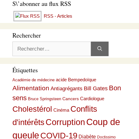
S\’abonner au flux RSS
RSS - Articles
Rechercher
Rechercher :
Étiquettes
acide Bempedoïque
Académie de médecine
Bon
Alimentation
Bill Gates
Antiagrégants
sens
Cardiologue
Cancers
Bruce Springsteen
Conflits
Cholestérol
Cinéma
Coup de
Corruption
d'intérêts
gueule
COVID-19
Diabète
Doctissimo