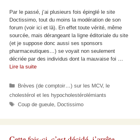
Par le passé, j’ai plusieurs fois épinglé le site
Doctissimo, tout du moins la modération de son
forum (voir ici et là). En effet toute vérité, même
sourcée, mais dérangeant la ligne éditoriale du site
(et je suppose donc aussi ses sponsors
pharmaceutiques…) se voyait non seulement
décriée par des individus dont la mauvaise foi …
Lire la suite
Catégories
Brèves (de comptoir…) sur les MCV, le
cholestérol et les hypocholestérolémiants
Étiquettes
Coup de gueule
,
Doctissimo
Cette fois-ci, c’est décidé, j’arrête