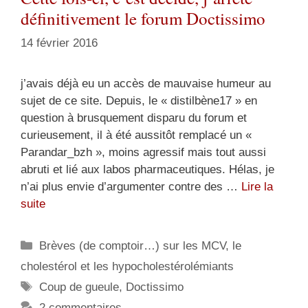
définitivement le forum Doctissimo
14 février 2016
j’avais déjà eu un accès de mauvaise humeur au
sujet de ce site. Depuis, le « distilbène17 » en
question à brusquement disparu du forum et
curieusement, il à été aussitôt remplacé un «
Parandar_b​zh », moins agressif mais tout aussi
abruti et lié aux labos pharmaceutiques. Hélas, je
n’ai plus envie d’argumenter contre des …
Lire la
suite
Catégories
Brèves (de comptoir…) sur les MCV, le
cholestérol et les hypocholestérolémiants
Étiquettes
Coup de gueule
,
Doctissimo
2 commentaires