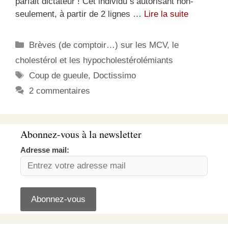
parfait dictateur ! Cet individu s’autorisant non-
seulement, à partir de 2 lignes …
Lire la suite
Catégories
Brèves (de comptoir…) sur les MCV, le
cholestérol et les hypocholestérolémiants
Étiquettes
Coup de gueule
,
Doctissimo
2 commentaires
Abonnez-vous à la newsletter
Adresse mail: