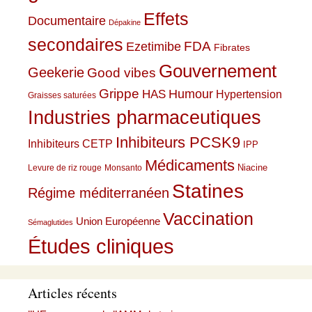
Effets
Documentaire
Dépakine
secondaires
Ezetimibe
FDA
Fibrates
Gouvernement
Geekerie
Good vibes
Grippe
HAS
Humour
Hypertension
Graisses saturées
Industries pharmaceutiques
Inhibiteurs PCSK9
Inhibiteurs CETP
IPP
Médicaments
Niacine
Levure de riz rouge
Monsanto
Statines
Régime méditerranéen
Vaccination
Union Européenne
Sémaglutides
Études cliniques
Articles récents