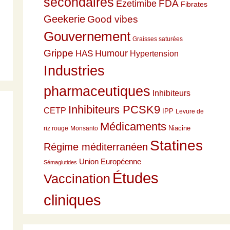
secondaires
Ezetimibe
FDA
Fibrates
Geekerie
Good vibes
Gouvernement
Graisses saturées
Grippe
HAS
Humour
Hypertension
Industries
pharmaceutiques
Inhibiteurs
Inhibiteurs PCSK9
CETP
IPP
Levure de
Médicaments
Niacine
riz rouge
Monsanto
Statines
Régime méditerranéen
Union Européenne
Sémaglutides
Études
Vaccination
cliniques