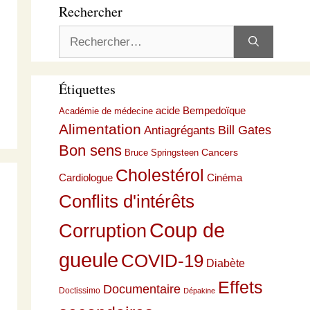
Rechercher
Rechercher :
Étiquettes
acide Bempedoïque
Académie de médecine
Alimentation
Bill Gates
Antiagrégants
Bon sens
Cancers
Bruce Springsteen
Cholestérol
Cardiologue
Cinéma
Conflits d'intérêts
Coup de
Corruption
gueule
COVID-19
Diabète
Effets
Documentaire
Doctissimo
Dépakine