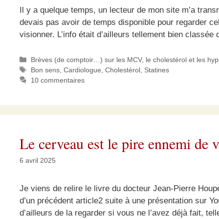
Il y a quelque temps, un lecteur de mon site m’a trans
devais pas avoir de temps disponible pour regarder celle
visionner. L’info était d’ailleurs tellement bien classé
Catégories
Brèves (de comptoir…) sur les MCV, le cholestérol et les hy
Étiquettes
Bon sens
,
Cardiologue
,
Cholestérol
,
Statines
10 commentaires
Le cerveau est le pire ennemi de 
6 avril 2025
Je viens de relire le livre du docteur Jean-Pierre Houpe
d’un précédent article2 suite à une présentation sur Y
d’ailleurs de la regarder si vous ne l’avez déjà fait, te