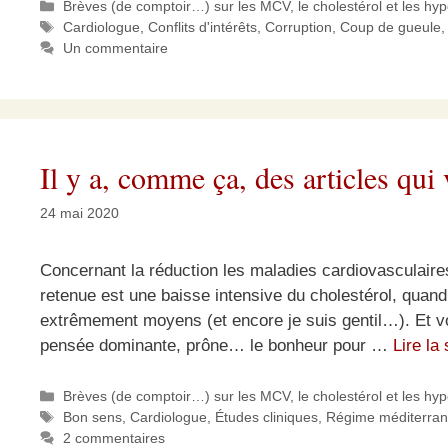
Catégories
Brèves (de comptoir…) sur les MCV, le cholestérol et les hy
Étiquettes
Cardiologue
,
Conflits d'intérêts
,
Corruption
,
Coup de gueule
Un commentaire
Il y a, comme ça, des articles q
24 mai 2020
Concernant la réduction les maladies cardiovasculaire
retenue est une baisse intensive du cholestérol, quan
extrêmement moyens (et encore je suis gentil…). Et vo
pensée dominante, prône… le bonheur pour …
Lire la 
Catégories
Brèves (de comptoir…) sur les MCV, le cholestérol et les hy
Étiquettes
Bon sens
,
Cardiologue
,
Études cliniques
,
Régime méditerra
2 commentaires