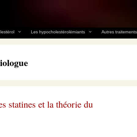
lestérol
Les hypocholestérolémiants
Autres traitements
iologue
 statines et la théorie du