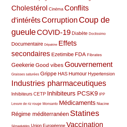
Conflits
Cholestérol
Cinéma
Coup de
Corruption
d'intérêts
gueule
COVID-19
Diabète
Doctissimo
Effets
Documentaire
Dépakine
secondaires
Ezetimibe
FDA
Fibrates
Gouvernement
Geekerie
Good vibes
Grippe
HAS
Humour
Hypertension
Graisses saturées
Industries pharmaceutiques
Inhibiteurs PCSK9
Inhibiteurs CETP
IPP
Médicaments
Niacine
Levure de riz rouge
Monsanto
Statines
Régime méditerranéen
Vaccination
Union Européenne
Sémaglutides