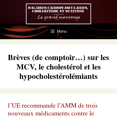
Aller
au
contenu
Menu
Brèves (de comptoir…) sur les
MCV, le cholestérol et les
hypocholestérolémiants
l’UE recommande l’AMM de trois
nouveaux médicaments contre le