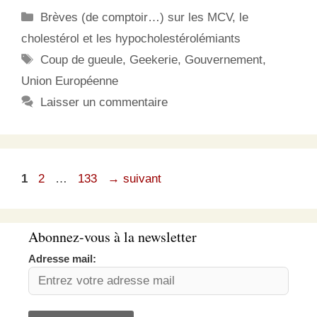
Catégories
Brèves (de comptoir…) sur les MCV, le
cholestérol et les hypocholestérolémiants
Étiquettes
Coup de gueule
,
Geekerie
,
Gouvernement
,
Union Européenne
Laisser un commentaire
Page
Page
Page
1
2
…
133
→
suivant
Abonnez-vous à la newsletter
Adresse mail: