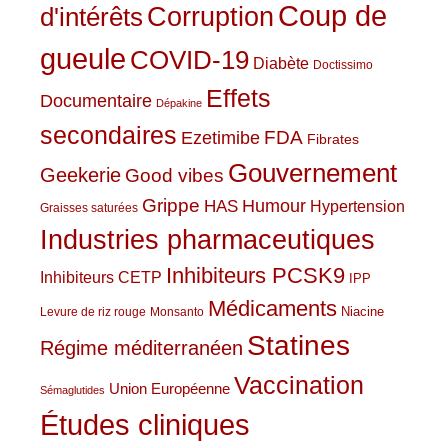
Coup de
Corruption
d'intérêts
gueule
COVID-19
Diabète
Doctissimo
Effets
Documentaire
Dépakine
secondaires
Ezetimibe
FDA
Fibrates
Gouvernement
Geekerie
Good vibes
Grippe
HAS
Humour
Hypertension
Graisses saturées
Industries pharmaceutiques
Inhibiteurs PCSK9
Inhibiteurs CETP
IPP
Médicaments
Niacine
Levure de riz rouge
Monsanto
Statines
Régime méditerranéen
Vaccination
Union Européenne
Sémaglutides
Études cliniques