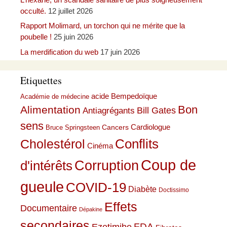
occulté.
12 juillet 2026
Rapport Molimard, un torchon qui ne mérite que la
poubelle !
25 juin 2026
La merdification du web
17 juin 2026
Etiquettes
acide Bempedoïque
Académie de médecine
Bon
Alimentation
Bill Gates
Antiagrégants
sens
Cardiologue
Cancers
Bruce Springsteen
Conflits
Cholestérol
Cinéma
Coup de
Corruption
d'intérêts
gueule
COVID-19
Diabète
Doctissimo
Effets
Documentaire
Dépakine
secondaires
Ezetimibe
FDA