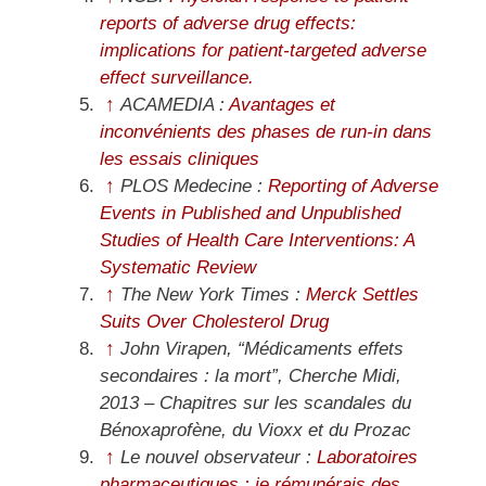
reports of adverse drug effects:
implications for patient-targeted adverse
effect surveillance.
↑
ACAMEDIA :
Avantages et
inconvénients des phases de run-in dans
les essais cliniques
↑
PLOS Medecine :
Reporting of Adverse
Events in Published and Unpublished
Studies of Health Care Interventions: A
Systematic Review
↑
The New York Times :
Merck Settles
Suits Over Cholesterol Drug
↑
John Virapen, “Médicaments effets
secondaires : la mort”, Cherche Midi,
2013 – Chapitres sur les scandales du
Bénoxaprofène, du Vioxx et du Prozac
↑
Le nouvel observateur :
Laboratoires
pharmaceutiques : je rémunérais des