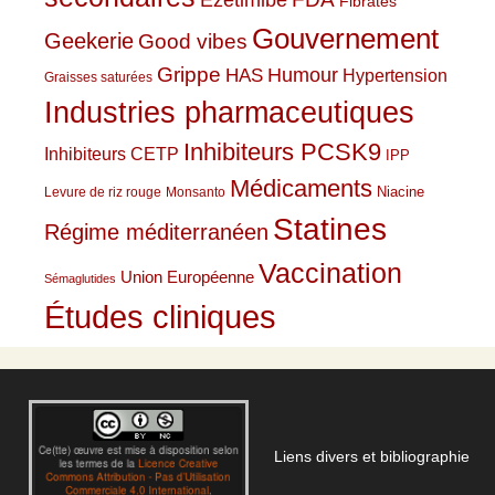
Fibrates
Gouvernement
Geekerie
Good vibes
Grippe
HAS
Humour
Hypertension
Graisses saturées
Industries pharmaceutiques
Inhibiteurs PCSK9
Inhibiteurs CETP
IPP
Médicaments
Niacine
Levure de riz rouge
Monsanto
Statines
Régime méditerranéen
Vaccination
Union Européenne
Sémaglutides
Études cliniques
Liens divers et bibliographie