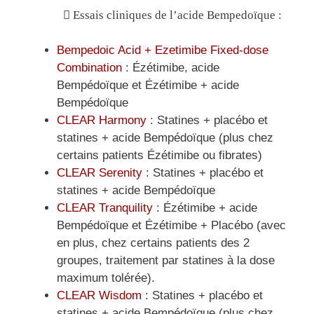
Essais cliniques de l’acide Bempedoïque :
Bempedoic Acid + Ezetimibe Fixed-dose
Combination
: Ézétimibe, acide
Bempédoïque et Ézétimibe + acide
Bempédoïque
CLEAR Harmony
: Statines + placébo et
statines + acide Bempédoïque (plus chez
certains patients Ézétimibe ou fibrates)
CLEAR Serenity
: Statines + placébo et
statines + acide Bempédoïque
CLEAR Tranquility
: Ézétimibe + acide
Bempédoïque et Ézétimibe + Placébo (avec
en plus, chez certains patients des 2
groupes, traitement par statines à la dose
maximum tolérée).
CLEAR Wisdom
: Statines + placébo et
statines + acide Bempédoïque (plus chez