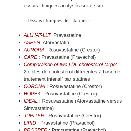
essais cliniques analysés sur ce site
Essais cliniques des statines :
ALLHAT-LLT
Pravastatine
ASPEN
Atorvastatin
AURORA
Rosuvastatine (Crestor)
CARE
: Pravastatine (Pravachol)
Comparaison of two LDL cholesterol target
:
2 cibles de cholestérol différentes à base de
traitement intensif par statines
CORONA
: Rosuvastatine (Crestor)
HOPE
3 : Rosuvastatine (Crestor)
IDEAL
: Rosuvastatine (Atorvastatine versus
Simvastatine)
JUPITER
: Rosuvastatine (Crestor)
LIPID
: Pravastatine (Pravachol)
PROSPER
: Pravastatine (Pravachol)