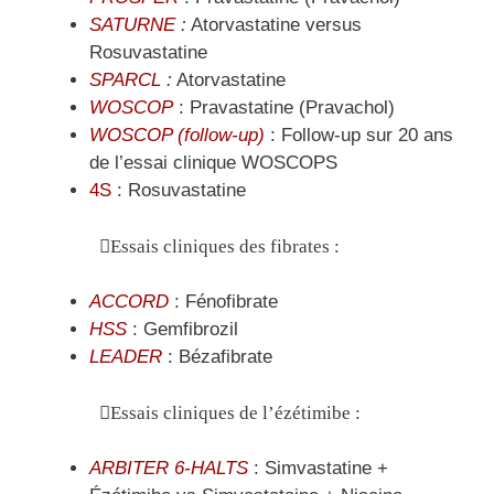
SATURNE
:
Atorvastatine versus
Rosuvastatine
SPARCL
:
Atorvastatine
WOSCOP
: Pravastatine (Pravachol)
WOSCOP (follow-up)
: Follow-up sur 20 ans
de l’essai clinique WOSCOPS
4S
: Rosuvastatine
Essais cliniques des fibrates :
ACCORD
: Fénofibrate
HSS
: Gemfibrozil
LEADER
: Bézafibrate
Essais cliniques de l’ézétimibe :
ARBITER 6-HALTS
: Simvastatine +