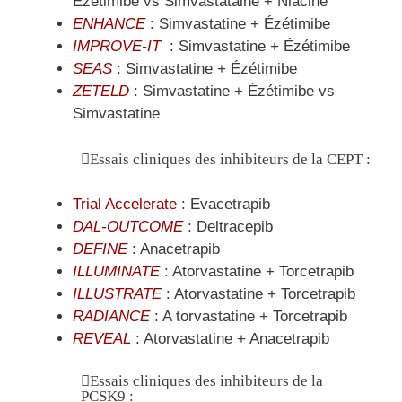
Ézétimibe vs Simvastataine + Niacine
ENHANCE
: Simvastatine + Ézétimibe
IMPROVE-IT
: Simvastatine + Ézétimibe
SEAS
: Simvastatine + Ézétimibe
ZETELD
: Simvastatine + Ézétimibe vs
Simvastatine
Essais cliniques des inhibiteurs de la CEPT :
Trial Accelerate
: Evacetrapib
DAL-OUTCOME
: Deltracepib
DEFINE
: Anacetrapib
ILLUMINATE
: Atorvastatine + Torcetrapib
ILLUSTRATE
: Atorvastatine + Torcetrapib
RADIANCE
: A torvastatine + Torcetrapib
REVEAL
: Atorvastatine + Anacetrapib
Essais cliniques des inhibiteurs de la
PCSK9 :