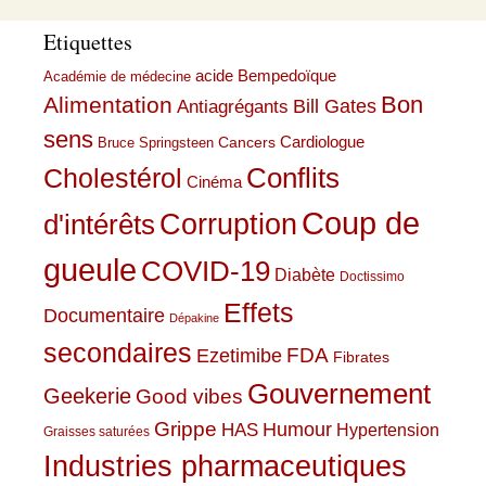
Etiquettes
acide Bempedoïque
Académie de médecine
Bon
Alimentation
Bill Gates
Antiagrégants
sens
Cardiologue
Cancers
Bruce Springsteen
Conflits
Cholestérol
Cinéma
Coup de
Corruption
d'intérêts
gueule
COVID-19
Diabète
Doctissimo
Effets
Documentaire
Dépakine
secondaires
Ezetimibe
FDA
Fibrates
Gouvernement
Geekerie
Good vibes
Grippe
HAS
Humour
Hypertension
Graisses saturées
Industries pharmaceutiques