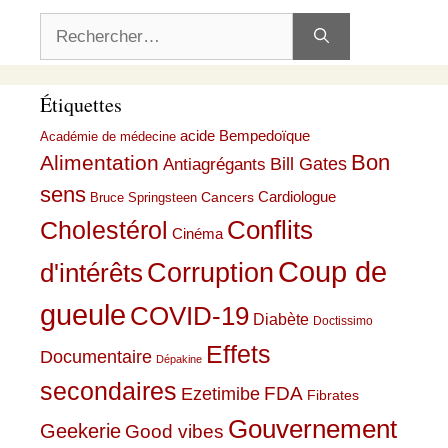
Rechercher :
Étiquettes
acide Bempedoïque
Académie de médecine
Bon
Alimentation
Bill Gates
Antiagrégants
sens
Cardiologue
Cancers
Bruce Springsteen
Conflits
Cholestérol
Cinéma
Coup de
Corruption
d'intérêts
gueule
COVID-19
Diabète
Doctissimo
Effets
Documentaire
Dépakine
secondaires
Ezetimibe
FDA
Fibrates
Gouvernement
Geekerie
Good vibes