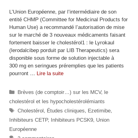
L’Union Européenne, par l’intermédiaire de son
entité CHMP (Committee for Medicinal Products for
Human Use) a recommandé l’autorisation de mise
sur le marché de 3 nouveaux médicaments faisant
fortement baisser le cholestérol1 : le Lyrokaul
(lerodalcibep porduit par LIB Therapeutics) sera
disponible sous forme de solution injectable à
300 mg en seringues préremplies que les patients
pourront …
Lire la suite
Catégories
Brèves (de comptoir…) sur les MCV, le
cholestérol et les hypocholestérolémiants
Étiquettes
Cholestérol
,
Études cliniques
,
Ezetimibe
,
Inhibiteurs CETP
,
Inhibiteurs PCSK9
,
Union
Européenne