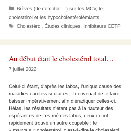
Catégories
Brèves (de comptoir…) sur les MCV, le
cholestérol et les hypocholestérolémiants
Étiquettes
Cholestérol
,
Études cliniques
,
Inhibiteurs CETP
Au début était le cholestérol total…
7 juillet 2022
Celui-ci étant, d’après les labos, l’unique cause des
maladies cardiovasculaires, il convenait de le faire
baisser impérativement afin d’éradiquer celles-ci.
Hélas, les résultats n’étant pas à la hauteur des
espérances de ces mêmes labos, ceux-ci ont
rapidement trouvé un autre coupable : le
« mauvais » cholestérol, c’est-à-dire le cholestérol