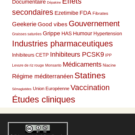
Effets
Documentaire
Dépakine
secondaires
Ezetimibe
FDA
Fibrates
Gouvernement
Geekerie
Good vibes
Grippe
HAS
Humour
Hypertension
Graisses saturées
Industries pharmaceutiques
Inhibiteurs PCSK9
Inhibiteurs CETP
IPP
Médicaments
Niacine
Levure de riz rouge
Monsanto
Statines
Régime méditerranéen
Vaccination
Union Européenne
Sémaglutides
Études cliniques