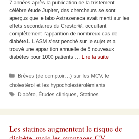
7 années après la publication de la tristement
célèbre étude Jupiter, des chercheurs se sont
aperçus que le labo Astrazeneca avait menti sur les
effets secondaires du Crestor®, occultant
complètement l’apparition de nombreux cas de
diabète1. L’ASM s’est penché sur le sujet et a
trouvé une apparition annuelle de 5 nouveaux
diabètes pour 1000 patients …
Lire la suite
Catégories
Brèves (de comptoir…) sur les MCV, le
cholestérol et les hypocholestérolémiants
Étiquettes
Diabète
,
Études cliniques
,
Statines
Les statines augmentent le risque de
diabète, mais les avantages CV