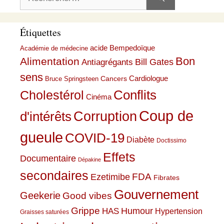
Étiquettes
acide Bempedoïque
Académie de médecine
Bon
Alimentation
Bill Gates
Antiagrégants
sens
Cardiologue
Cancers
Bruce Springsteen
Conflits
Cholestérol
Cinéma
Coup de
Corruption
d'intérêts
gueule
COVID-19
Diabète
Doctissimo
Effets
Documentaire
Dépakine
secondaires
Ezetimibe
FDA
Fibrates
Gouvernement
Geekerie
Good vibes
Grippe
HAS
Humour
Hypertension
Graisses saturées