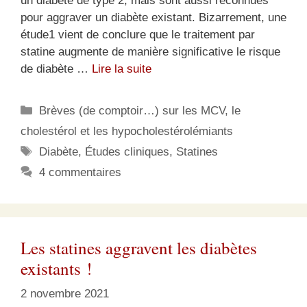
un diabète de type 2, mais sont aussi reconnues
pour aggraver un diabète existant. Bizarrement, une
étude1 vient de conclure que le traitement par
statine augmente de manière significative le risque
de diabète …
Lire la suite
Catégories
Brèves (de comptoir…) sur les MCV, le
cholestérol et les hypocholestérolémiants
Étiquettes
Diabète
,
Études cliniques
,
Statines
4 commentaires
Les statines aggravent les diabètes
existants !
2 novembre 2021