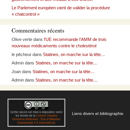
Le Parlement européen vient de valider la procédure
« chatcontrol »
Commentaires récents
Olive verte
dans
l’UE recommande l’AMM de trois
nouveaux médicaments contre le cholestérol
le pêcheur
dans
Statines, on marche sur la tête…
Admin
dans
Statines, on marche sur la tête…
Joan
dans
Statines, on marche sur la tête…
Admin
dans
Statines, on marche sur la tête…
Liens divers et bibliographie