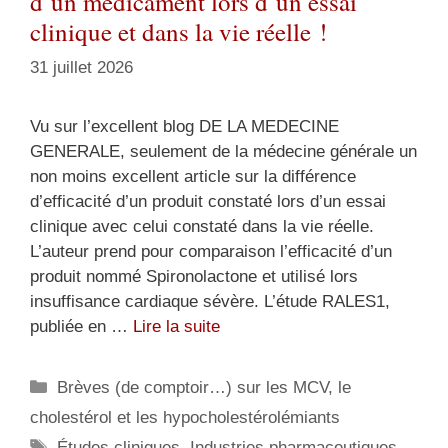
d’un médicament lors d’un essai
clinique et dans la vie réelle !
31 juillet 2026
Vu sur l’excellent blog DE LA MEDECINE
GENERALE, seulement de la médecine générale un
non moins excellent article sur la différence
d’efficacité d’un produit constaté lors d’un essai
clinique avec celui constaté dans la vie réelle.
L’auteur prend pour comparaison l’efficacité d’un
produit nommé Spironolactone et utilisé lors
insuffisance cardiaque sévère. L’étude RALES1,
publiée en …
Lire la suite
Catégories
Brèves (de comptoir…) sur les MCV, le
cholestérol et les hypocholestérolémiants
Étiquettes
Études cliniques
,
Industries pharmaceutiques