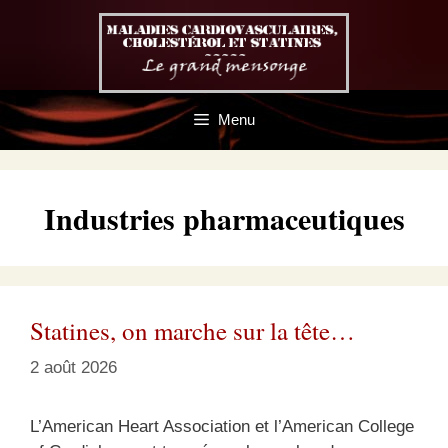
Aller
au
contenu
Menu
Industries pharmaceutiques
Statines, on marche sur la tête…
2 août 2026
L’American Heart Association et l’American College