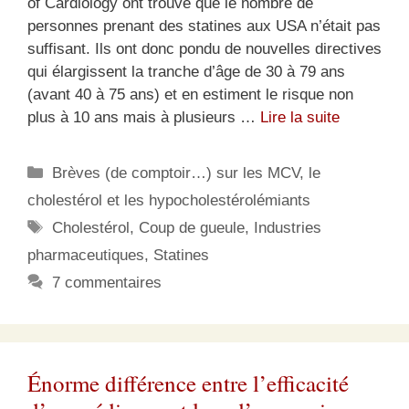
of Cardiology ont trouvé que le nombre de
personnes prenant des statines aux USA n’était pas
suffisant. Ils ont donc pondu de nouvelles directives
qui élargissent la tranche d’âge de 30 à 79 ans
(avant 40 à 75 ans) et en estiment le risque non
plus à 10 ans mais à plusieurs …
Lire la suite
Catégories
Brèves (de comptoir…) sur les MCV, le
cholestérol et les hypocholestérolémiants
Étiquettes
Cholestérol
,
Coup de gueule
,
Industries
pharmaceutiques
,
Statines
7 commentaires
Énorme différence entre l’efficacité