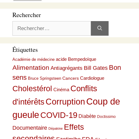
Rechercher
Rechercher :
Étiquettes
acide Bempedoïque
Académie de médecine
Bon
Alimentation
Bill Gates
Antiagrégants
sens
Cardiologue
Cancers
Bruce Springsteen
Conflits
Cholestérol
Cinéma
Coup de
Corruption
d'intérêts
gueule
COVID-19
Diabète
Doctissimo
Effets
Documentaire
Dépakine
secondaires