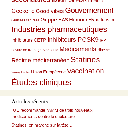
Ezetimibe
FDA
Fibrates
Gouvernement
Geekerie
Good vibes
Grippe
HAS
Humour
Hypertension
Graisses saturées
Industries pharmaceutiques
Inhibiteurs PCSK9
Inhibiteurs CETP
IPP
Médicaments
Niacine
Levure de riz rouge
Monsanto
Statines
Régime méditerranéen
Vaccination
Union Européenne
Sémaglutides
Études cliniques
Articles récents
l’UE recommande l’AMM de trois nouveaux
médicaments contre le cholestérol
Statines, on marche sur la tête…