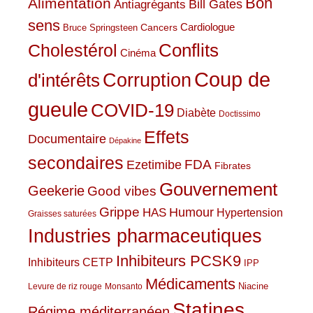
Bon
Alimentation
Bill Gates
Antiagrégants
sens
Cardiologue
Cancers
Bruce Springsteen
Conflits
Cholestérol
Cinéma
Coup de
Corruption
d'intérêts
gueule
COVID-19
Diabète
Doctissimo
Effets
Documentaire
Dépakine
secondaires
Ezetimibe
FDA
Fibrates
Gouvernement
Geekerie
Good vibes
Grippe
HAS
Humour
Hypertension
Graisses saturées
Industries pharmaceutiques
Inhibiteurs PCSK9
Inhibiteurs CETP
IPP
Médicaments
Niacine
Levure de riz rouge
Monsanto
Statines
Régime méditerranéen