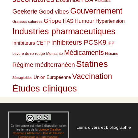
Fibrates
Gouvernement
Geekerie
Good vibes
Grippe
HAS
Humour
Hypertension
Graisses saturées
Industries pharmaceutiques
Inhibiteurs PCSK9
Inhibiteurs CETP
IPP
Médicaments
Niacine
Levure de riz rouge
Monsanto
Statines
Régime méditerranéen
Vaccination
Union Européenne
Sémaglutides
Études cliniques
Liens divers et bibliographie