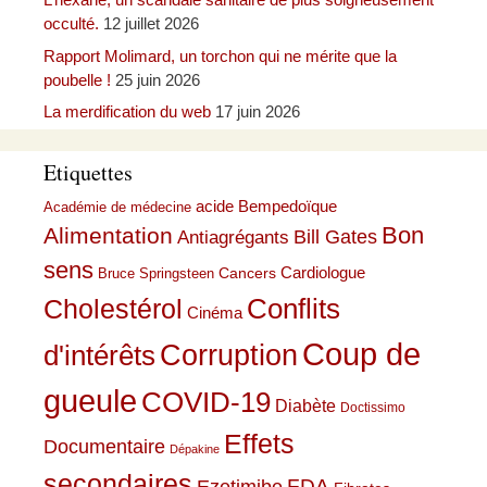
occulté.
12 juillet 2026
Rapport Molimard, un torchon qui ne mérite que la
poubelle !
25 juin 2026
La merdification du web
17 juin 2026
Etiquettes
acide Bempedoïque
Académie de médecine
Bon
Alimentation
Bill Gates
Antiagrégants
sens
Cardiologue
Cancers
Bruce Springsteen
Conflits
Cholestérol
Cinéma
Coup de
Corruption
d'intérêts
gueule
COVID-19
Diabète
Doctissimo
Effets
Documentaire
Dépakine
secondaires
Ezetimibe
FDA