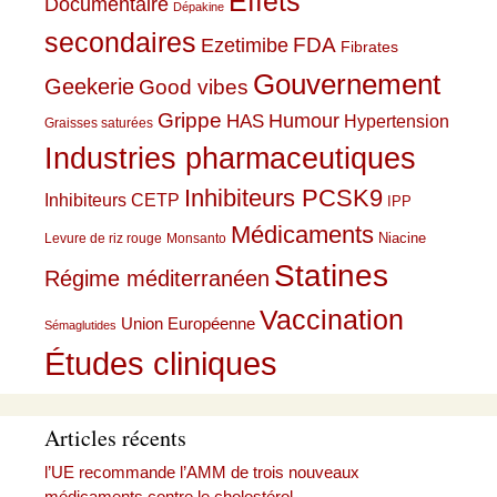
Effets
Documentaire
Dépakine
secondaires
Ezetimibe
FDA
Fibrates
Gouvernement
Geekerie
Good vibes
Grippe
HAS
Humour
Hypertension
Graisses saturées
Industries pharmaceutiques
Inhibiteurs PCSK9
Inhibiteurs CETP
IPP
Médicaments
Niacine
Levure de riz rouge
Monsanto
Statines
Régime méditerranéen
Vaccination
Union Européenne
Sémaglutides
Études cliniques
Articles récents
l’UE recommande l’AMM de trois nouveaux
médicaments contre le cholestérol