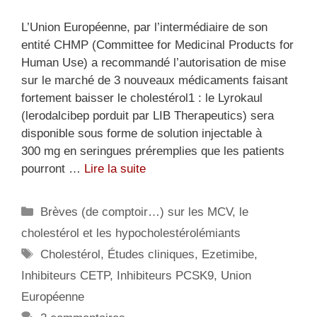
L’Union Européenne, par l’intermédiaire de son
entité CHMP (Committee for Medicinal Products for
Human Use) a recommandé l’autorisation de mise
sur le marché de 3 nouveaux médicaments faisant
fortement baisser le cholestérol1 : le Lyrokaul
(lerodalcibep porduit par LIB Therapeutics) sera
disponible sous forme de solution injectable à
300 mg en seringues préremplies que les patients
pourront …
Lire la suite
Catégories
Brèves (de comptoir…) sur les MCV, le
cholestérol et les hypocholestérolémiants
Étiquettes
Cholestérol
,
Études cliniques
,
Ezetimibe
,
Inhibiteurs CETP
,
Inhibiteurs PCSK9
,
Union
Européenne