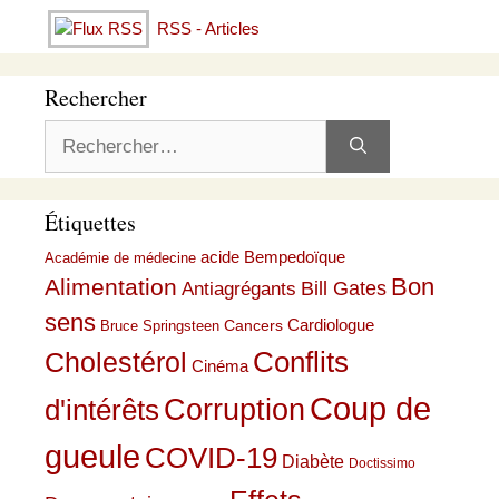
RSS - Articles
Rechercher
Rechercher :
Étiquettes
acide Bempedoïque
Académie de médecine
Bon
Alimentation
Bill Gates
Antiagrégants
sens
Cardiologue
Cancers
Bruce Springsteen
Conflits
Cholestérol
Cinéma
Coup de
Corruption
d'intérêts
gueule
COVID-19
Diabète
Doctissimo