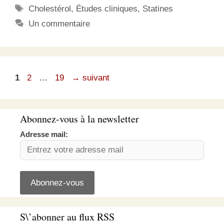
Étiquettes
Cholestérol
,
Études cliniques
,
Statines
Un commentaire
Page
Page
Page
1
2
…
19
→
suivant
Abonnez-vous à la newsletter
Adresse mail:
S\’abonner au flux RSS