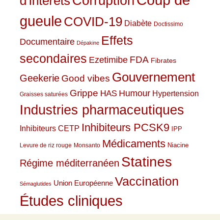
Corruption
d'intérêts
gueule
COVID-19
Diabète
Doctissimo
Effets
Documentaire
Dépakine
secondaires
Ezetimibe
FDA
Fibrates
Gouvernement
Geekerie
Good vibes
Grippe
HAS
Humour
Hypertension
Graisses saturées
Industries pharmaceutiques
Inhibiteurs PCSK9
Inhibiteurs CETP
IPP
Médicaments
Niacine
Levure de riz rouge
Monsanto
Statines
Régime méditerranéen
Vaccination
Union Européenne
Sémaglutides
Études cliniques