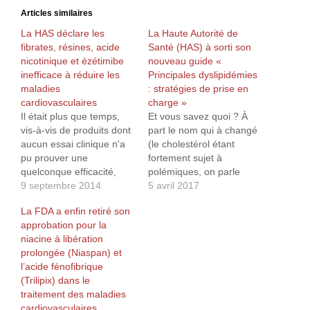
Articles similaires
La HAS déclare les
La Haute Autorité de
fibrates, résines, acide
Santé (HAS) à sorti son
nicotinique et ézétimibe
nouveau guide «
inefficace à réduire les
Principales dyslipidémies
maladies
: stratégies de prise en
cardiovasculaires
charge »
Il était plus que temps,
Et vous savez quoi ? À
vis-à-vis de produits dont
part le nom qui à changé
aucun essai clinique n'a
(le cholestérol étant
pu prouver une
fortement sujet à
quelconque efficacité,
polémiques, on parle
avec même pour certains
9 septembre 2014
maintenant de
5 avril 2017
une augmentation de la
dyslipidemie...), rien de
La FDA a enfin retiré son
mortalité… Je vous
nouveau sous le soleil...
approbation pour la
recommande
niacine à libération
particulièrement le
prolongée (Niaspan) et
chapitre "Traitements
l’acide fénofibrique
pharmacologiques du
(Trilipix) dans le
contrôle lipidique" en
traitement des maladies
page 32 qui stipule : Les
cardiovasculaires
autres traitements