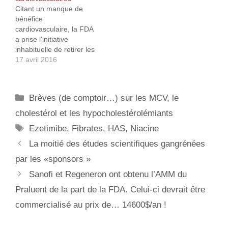
Citant un manque de
(fibrates, résines, acide…
bénéfice
cardiovasculaire, la FDA
a prise l'initiative
inhabituelle de retirer les
approbations qu'elle avait
17 avril 2016
précédemment données
pour leur utilisation
combinée avec des
Catégories
Brèves (de comptoir…) sur les MCV, le
statines pour traiter un
cholestérol élevé. La
cholestérol et les hypocholestérolémiants
décision affecte la niacine
Étiquettes
Ezetimibe
,
Fibrates
,
HAS
,
Niacine
à libération prolongée
(Niaspan, AbbVie) et de
La moitié des études scientifiques gangrénées
l'acide fénofibrique
par les «sponsors »
(Trilipix, AbbVie), ainsi
que…
Sanofi et Regeneron ont obtenu l’AMM du
Praluent de la part de la FDA. Celui-ci devrait être
commercialisé au prix de… 14600$/an !