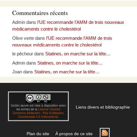
Commentaires récents
Admin
dans
l’UE recommande l’AMM de trois nouveaux
médicaments contre le cholestérol
Olive verte
dans
l’UE recommande l’AMM de trois
nouveaux médicaments contre le cholestérol
le pêcheur
dans
Statines, on marche sur la tête…
Admin
dans
Statines, on marche sur la tête…
Joan
dans
Statines, on marche sur la tête…
Liens divers et bibliographie
Plan du site
À propos de ce site