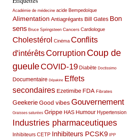
Étiquettes
acide Bempedoïque
Académie de médecine
Bon
Alimentation
Bill Gates
Antiagrégants
sens
Cardiologue
Cancers
Bruce Springsteen
Conflits
Cholestérol
Cinéma
Coup de
Corruption
d'intérêts
gueule
COVID-19
Diabète
Doctissimo
Effets
Documentaire
Dépakine
secondaires
Ezetimibe
FDA
Fibrates
Gouvernement
Geekerie
Good vibes
Grippe
HAS
Humour
Hypertension
Graisses saturées
Industries pharmaceutiques
Inhibiteurs PCSK9
Inhibiteurs CETP
IPP