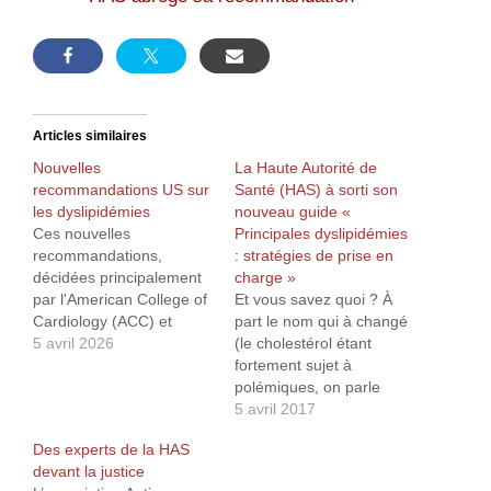
Articles similaires
Nouvelles
La Haute Autorité de
recommandations US sur
Santé (HAS) à sorti son
les dyslipidémies
nouveau guide «
Ces nouvelles
Principales dyslipidémies
recommandations,
: stratégies de prise en
décidées principalement
charge »
par l'American College of
Et vous savez quoi ? À
Cardiology (ACC) et
part le nom qui à changé
l'American Heart
5 avril 2026
(le cholestérol étant
Association (AHA) dont
fortement sujet à
les relations avec les
polémiques, on parle
labos ne sont pas
maintenant de
5 avril 2017
exemptes de conflits
dyslipidemie...), rien de
Des experts de la HAS
d’intérêts1, préconisent
nouveau sous le soleil...
devant la justice
d’instaurer beaucoup plus