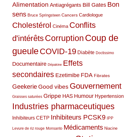
Bon
Alimentation
Bill Gates
Antiagrégants
sens
Cardiologue
Cancers
Bruce Springsteen
Conflits
Cholestérol
Cinéma
Coup de
Corruption
d'intérêts
gueule
COVID-19
Diabète
Doctissimo
Effets
Documentaire
Dépakine
secondaires
Ezetimibe
FDA
Fibrates
Gouvernement
Geekerie
Good vibes
Grippe
HAS
Humour
Hypertension
Graisses saturées
Industries pharmaceutiques
Inhibiteurs PCSK9
Inhibiteurs CETP
IPP
Médicaments
Niacine
Levure de riz rouge
Monsanto