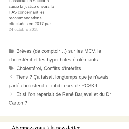
L’association Anticor a
tôt et de manière plus
saisie la justice envers la
intensive le traitement de
HAS concernant les
l'hyperlipidémie afin de
recommandations
réduire le risque de
effectuées en 2017 par
maladie…
celle-ci sur le traitement
24 octobre 2018
des dyslipidémies
(cholestérol,
triglycérides…). En effets,
Catégories
Brèves (de comptoir…) sur les MCV, le
six des neuf spécialistes
ayant œuvré au sein de
cholestérol et les hypocholestérolémiants
la HAS pour ces
Étiquettes
Cholestérol
,
Conflits d'intérêts
recommandations avaient
de sérieux liens d’intérêt
Tiens ? Ça faisait longtemps que je n’avais
directs ou indirects
parlé cholestérol et inhibiteurs de PCSK9…
majeurs avec…
Et si l’on reparlait de René Barjavel et du Dr
Carton ?
Abonnez-vous à la newsletter