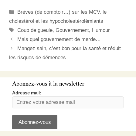
nouveau, comme quoi
corrélation ne veut pas
Catégories
Brèves (de comptoir…) sur les MCV, le
toujours dire causalité…
Sinon, concernant cette
cholestérol et les hypocholestérolémiants
annonce (celle du vaccin,
Étiquettes
Coup de gueule
,
Gouvernement
,
Humour
pas du Beaujolais…), je
viens de m’apercevoir
Mais quel gouvernement de merde…
que la Collaboration…
Mangez sain, c’est bon pour la santé et réduit
les risques de démences
Abonnez-vous à la newsletter
Adresse mail: