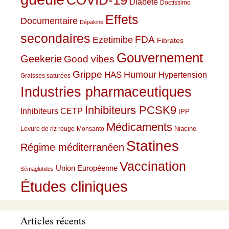
COVID-19
Diabète
Doctissimo
Effets
Documentaire
Dépakine
secondaires
Ezetimibe
FDA
Fibrates
Gouvernement
Geekerie
Good vibes
Grippe
HAS
Humour
Hypertension
Graisses saturées
Industries pharmaceutiques
Inhibiteurs PCSK9
Inhibiteurs CETP
IPP
Médicaments
Niacine
Levure de riz rouge
Monsanto
Statines
Régime méditerranéen
Vaccination
Union Européenne
Sémaglutides
Études cliniques
Articles récents