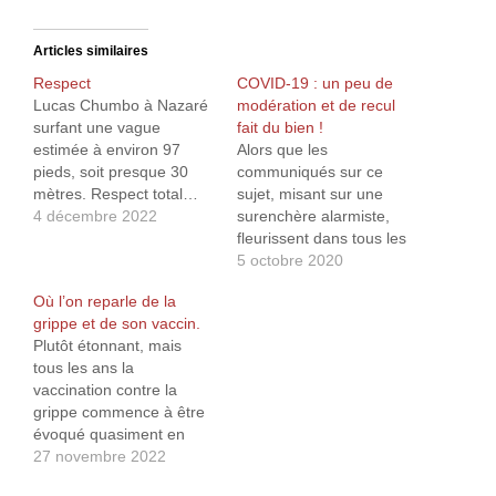
Articles similaires
Respect
COVID-19 : un peu de
Lucas Chumbo à Nazaré
modération et de recul
surfant une vague
fait du bien !
estimée à environ 97
Alors que les
pieds, soit presque 30
communiqués sur ce
mètres. Respect total…
sujet, misant sur une
4 décembre 2022
surenchère alarmiste,
fleurissent dans tous les
médias, cela fait du bien
5 octobre 2020
de tomber sur des
Où l’on reparle de la
articles invitant à la
grippe et de son vaccin.
pondération et à la
Plutôt étonnant, mais
réflexion. Le premier
tous les ans la
vient d’un médecin
vaccination contre la
blogueur, le Dr Dupagne
grippe commence à être
qui explique, statistiques
évoqué quasiment en
à l’appui, que si…
même temps que
27 novembre 2022
l’arrivée du Beaujolais