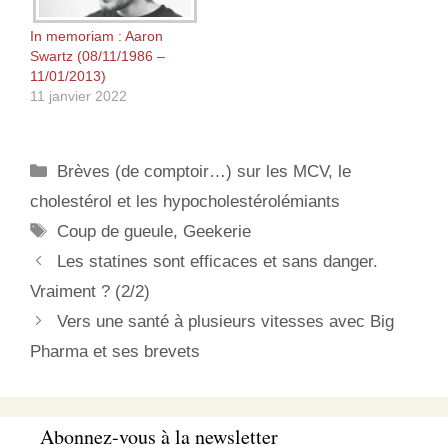
son blog serait désormais
géré par Substack2,
In memoriam : Aaron
plateforme en ligne
Swartz (08/11/1986 –
permettant de gérer…
11/01/2013)
11 janvier 2022
Catégories
Brèves (de comptoir…) sur les MCV, le
cholestérol et les hypocholestérolémiants
Étiquettes
Coup de gueule
,
Geekerie
Les statines sont efficaces et sans danger.
Vraiment ? (2/2)
Vers une santé à plusieurs vitesses avec Big
Pharma et ses brevets
Abonnez-vous à la newsletter