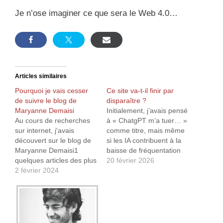
Je n’ose imaginer ce que sera le Web 4.0…
Articles similaires
Pourquoi je vais cesser
Ce site va-t-il finir par
de suivre le blog de
disparaître ?
Maryanne Demaisi
Initialement, j’avais pensé
Au cours de recherches
à « ChatgPT m’a tuer… »
sur internet, j'avais
comme titre, mais même
découvert sur le blog de
si les IA contribuent à la
Maryanne Demaisi1
baisse de fréquentation
quelques articles des plus
de ce site, ce n’est pas la
20 février 2026
intéressants sur les
2 février 2024
seule cause. Car,
statines. Je l’avais donc
effectivement, la
ajouté dans mon
fréquentation de mon site
agrégateur RSS. Fin
est ridicule, pour ne pas
juillet 2019, Maryanne
dire proche du néant. Au
Demaisi annonçait que
début de la mise…