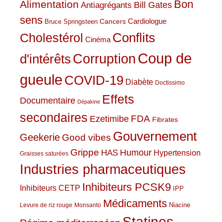
Bon
Alimentation
Bill Gates
Antiagrégants
sens
Cardiologue
Cancers
Bruce Springsteen
Conflits
Cholestérol
Cinéma
Coup de
Corruption
d'intérêts
gueule
COVID-19
Diabète
Doctissimo
Effets
Documentaire
Dépakine
secondaires
Ezetimibe
FDA
Fibrates
Gouvernement
Geekerie
Good vibes
Grippe
HAS
Humour
Hypertension
Graisses saturées
Industries pharmaceutiques
Inhibiteurs PCSK9
Inhibiteurs CETP
IPP
Médicaments
Niacine
Levure de riz rouge
Monsanto
Statines