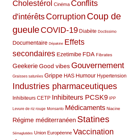
Conflits
Cholestérol
Cinéma
Coup de
Corruption
d'intérêts
gueule
COVID-19
Diabète
Doctissimo
Effets
Documentaire
Dépakine
secondaires
Ezetimibe
FDA
Fibrates
Gouvernement
Geekerie
Good vibes
Grippe
HAS
Humour
Hypertension
Graisses saturées
Industries pharmaceutiques
Inhibiteurs PCSK9
Inhibiteurs CETP
IPP
Médicaments
Niacine
Levure de riz rouge
Monsanto
Statines
Régime méditerranéen
Vaccination
Union Européenne
Sémaglutides