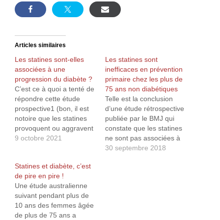
Articles similaires
Les statines sont-elles
Les statines sont
associées à une
inefficaces en prévention
progression du diabète ?
primaire chez les plus de
C’est ce à quoi a tenté de
75 ans non diabétiques
répondre cette étude
Telle est la conclusion
prospective1 (bon, il est
d’une étude rétrospective
notoire que les statines
publiée par le BMJ qui
provoquent ou aggravent
constate que les statines
le diabète, mais on ne va
9 octobre 2021
ne sont pas associées à
pas chipoter…) portant
une réduction des
30 septembre 2018
sur 83 022 patients
maladies
Statines et diabète, c’est
utilisateurs et non-
cardiovasculaires ou des
de pire en pire !
utilisateurs de statines.
décès chez les
Une étude australienne
Bien évidemment, cette
personnes en bonne
suivant pendant plus de
étude confirmant un fait
santé âgées de plus de
10 ans des femmes âgée
bien établi, je me…
75 ans. Cependant, chez
de plus de 75 ans a
les personnes atteintes