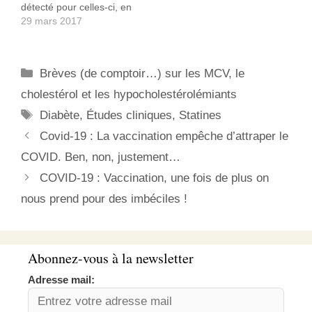
détecté pour celles-ci, en
de diabète de type…
moyenne, un sur-risque
29 mars 2017
de diabète de 33% sous
statine, atteignant 50%
avec les plus fortes
Catégories
Brèves (de comptoir…) sur les MCV, le
doses. Ce qui correspond
à 5% des femmes sous
cholestérol et les hypocholestérolémiants
statines qui ont
Étiquettes
Diabète
,
Études cliniques
,
Statines
développé…
Covid-19 : La vaccination empêche d’attraper le
COVID. Ben, non, justement…
COVID-19 : Vaccination, une fois de plus on
nous prend pour des imbéciles !
Abonnez-vous à la newsletter
Adresse mail: