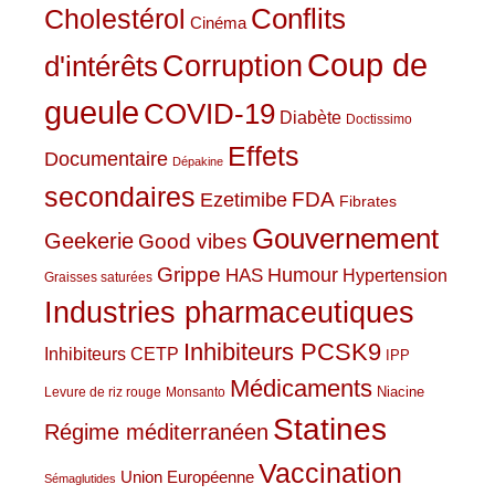
Conflits
Cholestérol
Cinéma
Coup de
Corruption
d'intérêts
gueule
COVID-19
Diabète
Doctissimo
Effets
Documentaire
Dépakine
secondaires
Ezetimibe
FDA
Fibrates
Gouvernement
Geekerie
Good vibes
Grippe
HAS
Humour
Hypertension
Graisses saturées
Industries pharmaceutiques
Inhibiteurs PCSK9
Inhibiteurs CETP
IPP
Médicaments
Niacine
Levure de riz rouge
Monsanto
Statines
Régime méditerranéen
Vaccination
Union Européenne
Sémaglutides