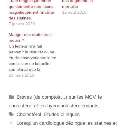
: une magnifique étude
bas augmente la
qui démontre non moins
mortalité
magnifiquement l’inutilité
12 août 2019
des statines.
7 janvier 2020
Manger des œufs ferait
mourir ?
Un lecteur m’a fait
parvenir le résultat d’une
étude observationnelle en
conclusion de laquelle il
semblerait que la
consommation d’œufs
23 mars 2019
augmente le risque
d’avoir des événements
cardiovasculaires ou de
Catégories
Brèves (de comptoir…) sur les MCV, le
mourir de n’importe
quelle cause. Dans cette
cholestérol et les hypocholestérolémiants
étude, les chercheurs ont
Étiquettes
Cholestérol
,
Études cliniques
combiné les données de
9 615 patients provenant
Lorsqu’un cardiologue dézingue les statines et
de six…