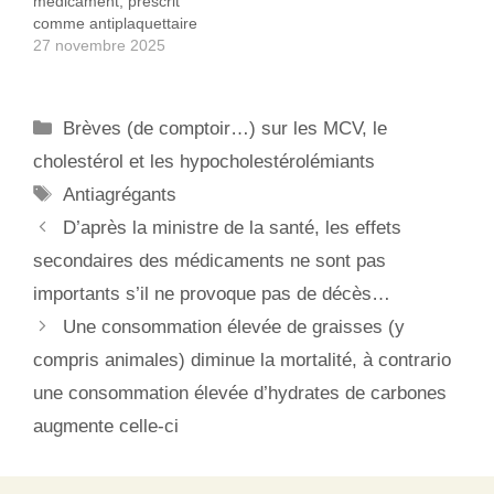
médicament, prescrit
d’ACS (Acute coronary
comme antiplaquettaire
syndrome) dans le
après une pose de
27 novembre 2025
monde réel, traités par
stents, en remplacement
intervention coronarienne
de ce bon vieux Plavix qui
percutanée (PCI)…
fait son taf, mais a le
Catégories
Brèves (de comptoir…) sur les MCV, le
malheur d’être tombé
dans le domaine public,
cholestérol et les hypocholestérolémiants
donc génériqué et
Étiquettes
Antiagrégants
commercialisé à un prix
ridicule. Est…
D’après la ministre de la santé, les effets
secondaires des médicaments ne sont pas
importants s’il ne provoque pas de décès…
Une consommation élevée de graisses (y
compris animales) diminue la mortalité, à contrario
une consommation élevée d’hydrates de carbones
augmente celle-ci