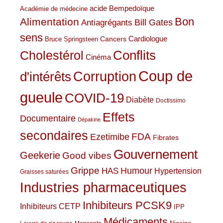
acide Bempedoïque
Académie de médecine
Bon
Alimentation
Bill Gates
Antiagrégants
sens
Cardiologue
Cancers
Bruce Springsteen
Conflits
Cholestérol
Cinéma
Coup de
Corruption
d'intérêts
gueule
COVID-19
Diabète
Doctissimo
Effets
Documentaire
Dépakine
secondaires
Ezetimibe
FDA
Fibrates
Gouvernement
Geekerie
Good vibes
Grippe
HAS
Humour
Hypertension
Graisses saturées
Industries pharmaceutiques
Inhibiteurs PCSK9
Inhibiteurs CETP
IPP
Médicaments