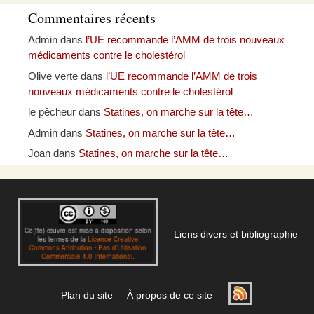
Commentaires récents
Admin
dans
l’UE recommande l’AMM de trois nouveaux
médicaments contre le cholestérol
Olive verte
dans
l’UE recommande l’AMM de trois
nouveaux médicaments contre le cholestérol
le pêcheur
dans
Statines, on marche sur la tête…
Admin
dans
Statines, on marche sur la tête…
Joan
dans
Statines, on marche sur la tête…
Liens divers et bibliographie
Plan du site
À propos de ce site