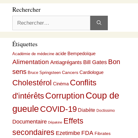
Rechercher
Rechercher :
Étiquettes
acide Bempedoïque
Académie de médecine
Bon
Alimentation
Bill Gates
Antiagrégants
sens
Cardiologue
Cancers
Bruce Springsteen
Conflits
Cholestérol
Cinéma
Coup de
Corruption
d'intérêts
gueule
COVID-19
Diabète
Doctissimo
Effets
Documentaire
Dépakine
secondaires
Ezetimibe
FDA
Fibrates