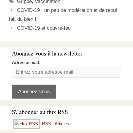
Étiquettes
Grippe
,
Vaccination
Ce n’est pas moi qui
l’affirme, mais…
COVID-19 : un peu de modération et de recul
fait du bien !
COVID-19 et couvre-feu
Abonnez-vous à la newsletter
Adresse mail:
S\’abonner au flux RSS
RSS - Articles