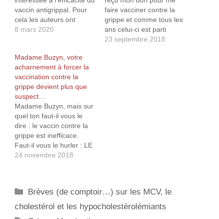
intéressée à l'efficacité du
reçu mon bon pour me
vaccin antigrippal. Pour
faire vacciner contre la
cela les auteurs ont
grippe et comme tous les
examinés des données
8 mars 2020
ans celui-ci est parti
comprenant 170 millions
directement à la poubelle.
23 septembre 2018
d'actes de soins et 7,6
Je le dis et je le répète :
Madame Buzyn, votre
millions de décès. Sans
aucune étude clinique n’a
acharnement à forcer la
surprise, les auteurs ont
pu prouver la moindre
vaccination contre la
retrouvé que les patients
efficacité des vaccins
grippe devient plus que
de plus de 65 ans étaient
antigrippaux ! Enfin si, il
suspect…
plus souvent vaccinés,
semblerait…
Madame Buzyn, mais sur
mais qu'il…
quel ton faut-il vous le
dire : le vaccin contre la
grippe est inefficace.
Faut-il vous le hurler : LE
VACCIN CONTRE LA
24 novembre 2018
GRIPPE EST I-NE-FFI-
CA-CE ! Plus
précisément, aucune
Catégories
Brèves (de comptoir…) sur les MCV, le
étude clinique n’a pu
prouver une quelconque
cholestérol et les hypocholestérolémiants
efficacité de ce vaccin.