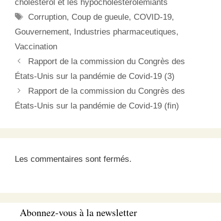
cholestérol et les hypocholestérolémiants
Depuis février 2023, cette
Étiquettes
Corruption
,
Coup de gueule
,
COVID-19
,
commission…
Gouvernement
,
Industries pharmaceutiques
,
Vaccination
Rapport de la commission du Congrès des
États-Unis sur la pandémie de Covid-19 (3)
Rapport de la commission du Congrès des
États-Unis sur la pandémie de Covid-19 (fin)
Les commentaires sont fermés.
Abonnez-vous à la newsletter