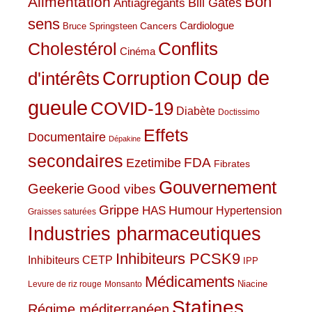
Bon
Alimentation
Bill Gates
Antiagrégants
sens
Cardiologue
Cancers
Bruce Springsteen
Conflits
Cholestérol
Cinéma
Coup de
Corruption
d'intérêts
gueule
COVID-19
Diabète
Doctissimo
Effets
Documentaire
Dépakine
secondaires
Ezetimibe
FDA
Fibrates
Gouvernement
Geekerie
Good vibes
Grippe
HAS
Humour
Hypertension
Graisses saturées
Industries pharmaceutiques
Inhibiteurs PCSK9
Inhibiteurs CETP
IPP
Médicaments
Niacine
Levure de riz rouge
Monsanto
Statines
Régime méditerranéen