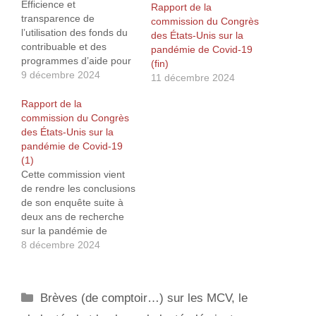
Efficience et
Rapport de la
transparence de
commission du Congrès
l’utilisation des fonds du
des États-Unis sur la
contribuable et des
pandémie de Covid-19
programmes d’aide pour
(fin)
lutter contre la pandémie
9 décembre 2024
11 décembre 2024
de coronavirus, y compris
tout signalement de
Rapport de la
gaspillage, de fraude ou
commission du Congrès
d’abus Le rapport pointe
des États-Unis sur la
les lacunes concernant
pandémie de Covid-19
l’attribution des aides à la
(1)
Covid-19 et reconnaît les
Cette commission vient
nombreux abus,
de rendre les conclusions
gaspillages et fraudes…
de son enquête suite à
deux ans de recherche
sur la pandémie de
COVID-19 et a publié un
8 décembre 2024
rapport final intitulé «
After Action Review of the
COVID-19 Pandemic :
Catégories
Brèves (de comptoir…) sur les MCV, le
The Lessons Learned
and a Path Forward1 ».