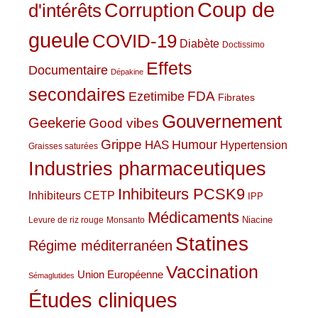
Coup de
Corruption
d'intérêts
gueule
COVID-19
Diabète
Doctissimo
Effets
Documentaire
Dépakine
secondaires
Ezetimibe
FDA
Fibrates
Gouvernement
Geekerie
Good vibes
Grippe
HAS
Humour
Hypertension
Graisses saturées
Industries pharmaceutiques
Inhibiteurs PCSK9
Inhibiteurs CETP
IPP
Médicaments
Niacine
Levure de riz rouge
Monsanto
Statines
Régime méditerranéen
Vaccination
Union Européenne
Sémaglutides
Études cliniques