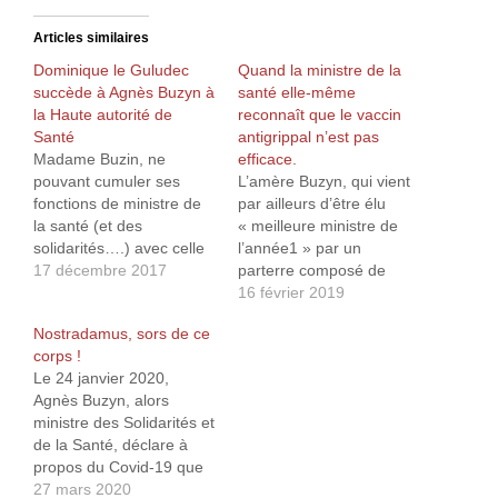
Articles similaires
Dominique le Guludec
Quand la ministre de la
succède à Agnès Buzyn à
santé elle-même
la Haute autorité de
reconnaît que le vaccin
Santé
antigrippal n’est pas
Madame Buzin, ne
efficace.
pouvant cumuler ses
L’amère Buzyn, qui vient
fonctions de ministre de
par ailleurs d’être élu
la santé (et des
« meilleure ministre de
solidarités….) avec celle
l’année1 » par un
de présidente du collège
17 décembre 2017
parterre composé de
de la HAS a dû
quelques journalistes
16 février 2019
abandonner ce dernier.
politique (comme quoi on
Nostradamus, sors de ce
Sa remplaçante est le Pr
peut accumuler les
corps !
Dominique le Guludec,
conneries et se faire élire
Le 24 janvier 2020,
dont le nom a été sorti du
par une bande de faux-
Agnès Buzyn, alors
chapeau au plus haut
culs…), déclare elle-
ministre des Solidarités et
niveau de…
même lors d’une
de la Santé, déclare à
interview sur Europe 12
propos du Covid-19 que
que le vaccin contre la
« le risque d'importation
27 mars 2020
grippe…