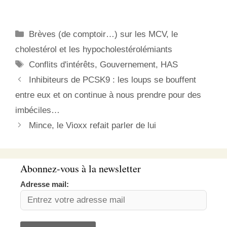
[du virus] depuis Wuhan
est pratiquement nul » et
que « le risque de
Catégories
Brèves (de comptoir…) sur les MCV, le
propagation est très
faible ». Je sais bien
cholestérol et les hypocholestérolémiants
qu'on ne doit pas…
Étiquettes
Conflits d'intérêts
,
Gouvernement
,
HAS
Inhibiteurs de PCSK9 : les loups se bouffent
entre eux et on continue à nous prendre pour des
imbéciles…
Mince, le Vioxx refait parler de lui
Abonnez-vous à la newsletter
Adresse mail: