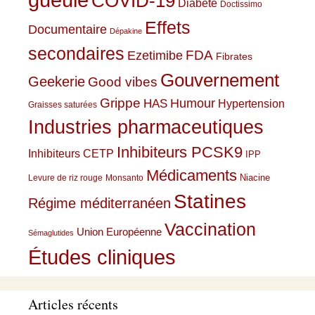
COVID-19
Diabète
Doctissimo
Effets
Documentaire
Dépakine
secondaires
Ezetimibe
FDA
Fibrates
Gouvernement
Geekerie
Good vibes
Grippe
HAS
Humour
Hypertension
Graisses saturées
Industries pharmaceutiques
Inhibiteurs PCSK9
Inhibiteurs CETP
IPP
Médicaments
Niacine
Levure de riz rouge
Monsanto
Statines
Régime méditerranéen
Vaccination
Union Européenne
Sémaglutides
Études cliniques
Articles récents