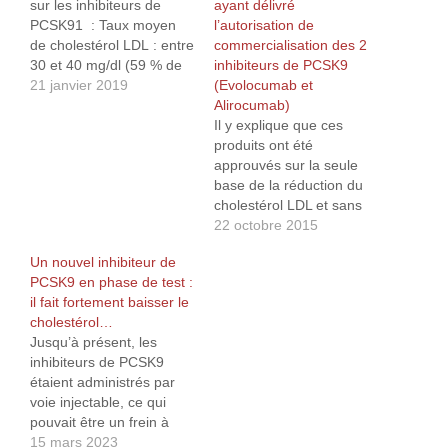
sur les inhibiteurs de
ayant délivré
PCSK91 : Taux moyen
l’autorisation de
de cholestérol LDL : entre
commercialisation des 2
30 et 40 mg/dl (59 % de
inhibiteurs de PCSK9
réduction) Pourcentage
21 janvier 2019
(Evolocumab et
de patients ayant subi un
Alirocumab)
évènement du critère
Il y explique que ces
primaire2 : 9,8 %
produits ont été
(Placebo 11,3 %) Légère
approuvés sur la seule
augmentation de la
base de la réduction du
mortalité cardiovasculaire
cholestérol LDL et sans
et de la mortalité toute
qu'aucune preuve ne soit
22 octobre 2015
cause Étude clinique
fournie quant à l'efficacité
Un nouvel inhibiteur de
ODYSSEY-Outcomes
sur la réduction des
PCSK9 en phase de test :
sur…
maladies
il fait fortement baisser le
cardiovasculaires Ce
cholestérol…
mécanisme de réduction
Jusqu’à présent, les
du cholestérol LDL,
inhibiteurs de PCSK9
combinées avec les
étaient administrés par
données sur les
voie injectable, ce qui
événements
pouvait être un frein à
cardiovasculaires…
leur adoption (en plus de
15 mars 2023