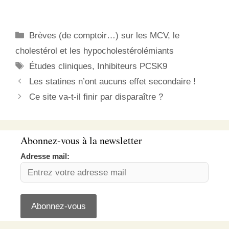
leur prix prohibitif…). Un
nouveau produit (MK-
0616) avec pour
Catégories
Brèves (de comptoir…) sur les MCV, le
particularité une prise par
voie orale vient de faire
cholestérol et les hypocholestérolémiants
l’objet d’un essai clinique
Étiquettes
Études cliniques
,
Inhibiteurs PCSK9
de phase 21. Ce test…
Les statines n’ont aucuns effet secondaire !
Ce site va-t-il finir par disparaître ?
Abonnez-vous à la newsletter
Adresse mail: