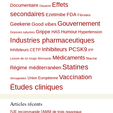
Effets
Documentaire
Dépakine
secondaires
Ezetimibe
FDA
Fibrates
Gouvernement
Geekerie
Good vibes
Grippe
HAS
Humour
Hypertension
Graisses saturées
Industries pharmaceutiques
Inhibiteurs PCSK9
Inhibiteurs CETP
IPP
Médicaments
Niacine
Levure de riz rouge
Monsanto
Statines
Régime méditerranéen
Vaccination
Union Européenne
Sémaglutides
Études cliniques
Articles récents
l’UE recommande l’AMM de trois nouveaux