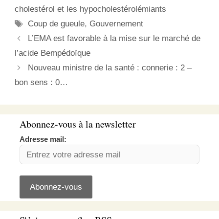
and a Path Forward1 ».
cholestérol et les hypocholestérolémiants
Depuis février 2023, cette
Étiquettes
Coup de gueule
,
Gouvernement
commission…
L’EMA est favorable à la mise sur le marché de
l’acide Bempédoïque
Nouveau ministre de la santé : connerie : 2 –
bon sens : 0…
Abonnez-vous à la newsletter
Adresse mail: