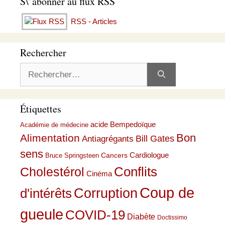
S\’abonner au flux RSS
RSS - Articles
Rechercher
Rechercher :
Étiquettes
acide Bempedoïque
Académie de médecine
Bon
Alimentation
Bill Gates
Antiagrégants
sens
Cardiologue
Cancers
Bruce Springsteen
Conflits
Cholestérol
Cinéma
Coup de
Corruption
d'intérêts
gueule
COVID-19
Diabète
Doctissimo