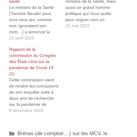
santé
ministre de la Santé, mais
Le ministre de la Santé
aussi un grand homme
(Yannick Neuder pour
politique qui nous quitte
tous ceux qui, comme
pour voguer vers un
moi, ignoraient son
autre ministère. Car il faut
20 mai 2022
nom…) a annoncé la
être un grand homme
création prochaine « d’un
21 avril 2025
politique (avec un égo
observatoire pour lutter
surdimensionné…) pour
Rapport de la
contre la désinformation
oser dire « merci de me
commission du Congrès
en matière de santé »1.
recevoir » alors qu’il est
des États-Unis sur la
Et en plus, il récidive, le
convoqué à une
pandémie de Covid-19
bougre2… Il est
audition…
(1)
paradoxal de voir un
Cette commission vient
gouvernement se soucier
de rendre les conclusions
subitement de…
de son enquête suite à
deux ans de recherche
sur la pandémie de
COVID-19 et a publié un
8 décembre 2024
rapport final intitulé «
After Action Review of the
COVID-19 Pandemic :
Catégories
Brèves (de comptoir…) sur les MCV, le
The Lessons Learned