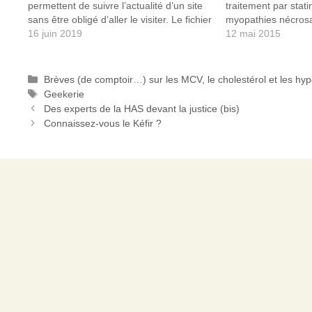
permettent de suivre l’actualité d’un site
traitement par stat
sans être obligé d’aller le visiter. Le fichier
myopathies nécrosa
RSS à la possibilité d’être lu par la plupart
16 juin 2019
revue, d’autres publ
12 mai 2015
des navigateurs web récent, par des…
l’existence de my
au cours de traiteme
ANSM - Statines e
Catégories
Brèves (de comptoir…) sur les MCV, le cholestérol et les hy
Étiquettes
Geekerie
Des experts de la HAS devant la justice (bis)
Connaissez-vous le Kéfir ?