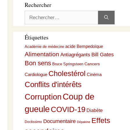
Rechercher
Rechercher :
Étiquettes
acide Bempedoïque
Académie de médecine
Alimentation
Bill Gates
Antiagrégants
Bon sens
Cancers
Bruce Springsteen
Cholestérol
Cardiologue
Cinéma
Conflits d'intérêts
Coup de
Corruption
gueule
COVID-19
Diabète
Effets
Documentaire
Doctissimo
Dépakine