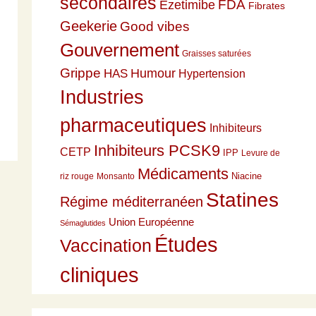
secondaires
Ezetimibe
FDA
Fibrates
Geekerie
Good vibes
Gouvernement
Graisses saturées
Grippe
HAS
Humour
Hypertension
Industries
pharmaceutiques
Inhibiteurs
Inhibiteurs PCSK9
CETP
IPP
Levure de
Médicaments
Niacine
riz rouge
Monsanto
Statines
Régime méditerranéen
Union Européenne
Sémaglutides
Études
Vaccination
cliniques