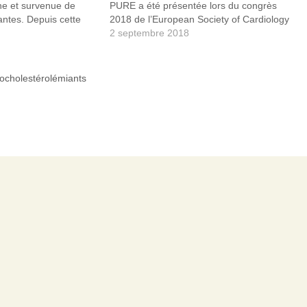
ine et survenue de
PURE a été présentée lors du congrès
ntes. Depuis cette
2018 de l’European Society of Cardiology
ications ont porté sur
(ESC). Autrement dit, plus de 24 ans
2 septembre 2018
opathie immuno-médiée
après l’étude de Lyon, l’étude PURE,
nt par statines...
financée par the Population Health…
t myopathie…
pocholestérolémiants