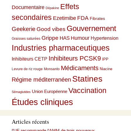
Effets
Documentaire
Dépakine
secondaires
Ezetimibe
FDA
Fibrates
Gouvernement
Geekerie
Good vibes
Grippe
HAS
Humour
Hypertension
Graisses saturées
Industries pharmaceutiques
Inhibiteurs PCSK9
Inhibiteurs CETP
IPP
Médicaments
Niacine
Levure de riz rouge
Monsanto
Statines
Régime méditerranéen
Vaccination
Union Européenne
Sémaglutides
Études cliniques
Articles récents
l’UE recommande l’AMM de trois nouveaux