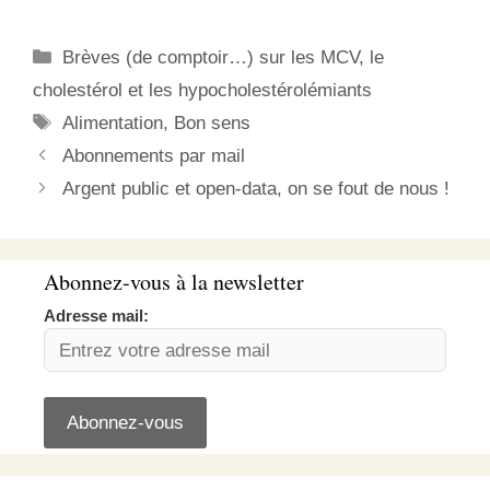
échantillons de sang et
de tissus provenant de
Catégories
Brèves (de comptoir…) sur les MCV, le
donneurs adultes de
différents groupes d’âge.
cholestérol et les hypocholestérolémiants
Les chercheurs ont
Étiquettes
Alimentation
,
Bon sens
extrait des cellules
souches dans les
Abonnements par mail
échantillons pour voir…
Argent public et open-data, on se fout de nous !
Abonnez-vous à la newsletter
Adresse mail: