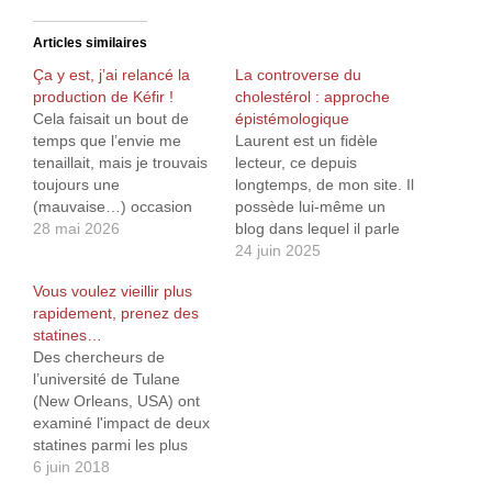
Articles similaires
Ça y est, j’ai relancé la
La controverse du
production de Kéfir !
cholestérol : approche
Cela faisait un bout de
épistémologique
temps que l’envie me
Laurent est un fidèle
tenaillait, mais je trouvais
lecteur, ce depuis
toujours une
longtemps, de mon site. Il
(mauvaise…) occasion
possède lui-même un
de reporter. Mais cette
28 mai 2026
blog dans lequel il parle
fois-ci, je me suis remis à
souvent de médecine (au
24 juin 2025
faire du Kéfir. Déjà,
sens large), mais pas
Vous voulez vieillir plus
qu'est-ce que le Kéfir ?
que. Bien évidemment, il
rapidement, prenez des
Le Kéfir1 dont je parle est
y parle aussi de
statines…
le Kéfir de fruit (à ne pas
cholestérol et de
Des chercheurs de
confondre…
maladies
l’université de Tulane
cardiovasculaires.
(New Orleans, USA) ont
Lorsque j’écris un article
examiné l'impact de deux
sur mon site, je vais…
statines parmi les plus
répandues (atorvastatine
6 juin 2018
et pravastatine) sur des