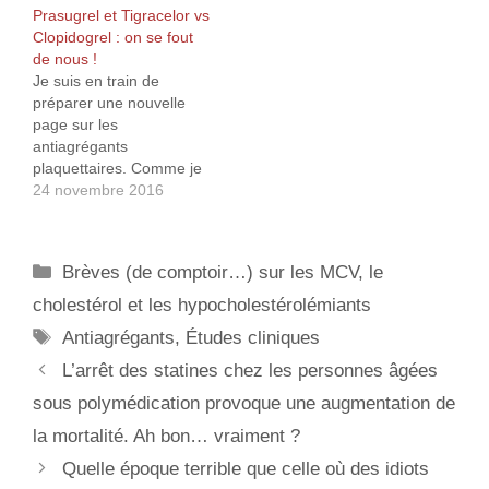
Prasugrel et Tigracelor vs
Ticagrelor). En gros, ces
Ticagrelor, mis à part
Clopidogrel : on se fout
nouveaux produits sont
pour de très rare cas de
de nous !
légèrement plus efficaces
non-réponse au Plavix,
Je suis en train de
sur les thromboses, hélas
ne faisaient pas mieux
préparer une nouvelle
au prix d’une
que ce dernier. Leur très
page sur les
augmentation des
légère…
antiagrégants
saignements
plaquettaires. Comme je
hémorragiques (parfois
m’y prends un peu dans
24 novembre 2016
mortels…). Ils sont
le désordre, j’ai
surtout, business oblige,
commencé par travailler
…
en premier sur les
Catégories
Brèves (de comptoir…) sur les MCV, le
performances respectives
du Prasugrel (Efient) et
cholestérol et les hypocholestérolémiants
du dernier sorti le
Étiquettes
Antiagrégants
,
Études cliniques
Ticagrélor (Brilique) par
rapport au Clopigogrel
L’arrêt des statines chez les personnes âgées
(Plavix). Vous savez
sous polymédication provoque une augmentation de
quoi…
la mortalité. Ah bon… vraiment ?
Quelle époque terrible que celle où des idiots