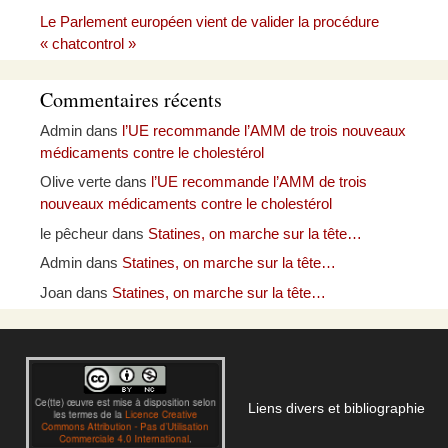
Le Parlement européen vient de valider la procédure
« chatcontrol »
Commentaires récents
Admin
dans
l’UE recommande l’AMM de trois nouveaux
médicaments contre le cholestérol
Olive verte
dans
l’UE recommande l’AMM de trois
nouveaux médicaments contre le cholestérol
le pêcheur
dans
Statines, on marche sur la tête…
Admin
dans
Statines, on marche sur la tête…
Joan
dans
Statines, on marche sur la tête…
Liens divers et bibliographie