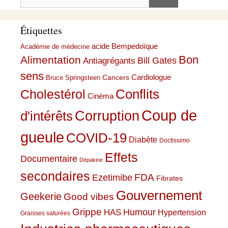
Étiquettes
acide Bempedoïque
Académie de médecine
Bon
Alimentation
Bill Gates
Antiagrégants
sens
Cardiologue
Cancers
Bruce Springsteen
Conflits
Cholestérol
Cinéma
Coup de
Corruption
d'intérêts
gueule
COVID-19
Diabète
Doctissimo
Effets
Documentaire
Dépakine
secondaires
Ezetimibe
FDA
Fibrates
Gouvernement
Geekerie
Good vibes
Grippe
HAS
Humour
Hypertension
Graisses saturées