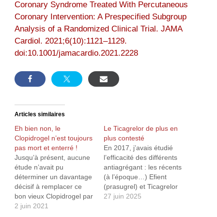
Coronary Syndrome Treated With Percutaneous
Coronary Intervention: A Prespecified Subgroup
Analysis of a Randomized Clinical Trial. JAMA
Cardiol. 2021;6(10):1121–1129.
doi:10.1001/jamacardio.2021.2228
Articles similaires
Eh bien non, le
Le Ticagrelor de plus en
Clopidrogel n’est toujours
plus contesté
pas mort et enterré !
En 2017, j’avais étudié
Jusqu’à présent, aucune
l’efficacité des différents
étude n’avait pu
antiagrégant : les récents
déterminer un davantage
(à l’époque…) Efient
décisif à remplacer ce
(prasugrel) et Ticagrelor
bon vieux Clopidrogel par
(Brilique) versus ce bon
27 juin 2025
des antiagrégants plus
2 juin 2021
vieux Plavix (clopidogrel),
récent (Prasugrel,
Hélas, l’Efient et le