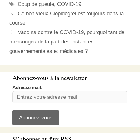
Étiquettes
Coup de gueule
,
COVID-19
audition…
Ce bon vieux Clopidogrel est toujours dans la
course
Vaccins contre le COVID-19, pourquoi tant de
mensonges de la part des instances
gouvernementales et médicales ?
Abonnez-vous à la newsletter
Adresse mail:
S\’abonner au flux RSS