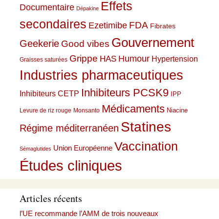
Effets
Documentaire
Dépakine
secondaires
Ezetimibe
FDA
Fibrates
Gouvernement
Geekerie
Good vibes
Grippe
HAS
Humour
Hypertension
Graisses saturées
Industries pharmaceutiques
Inhibiteurs PCSK9
Inhibiteurs CETP
IPP
Médicaments
Niacine
Levure de riz rouge
Monsanto
Statines
Régime méditerranéen
Vaccination
Union Européenne
Sémaglutides
Études cliniques
Articles récents
l’UE recommande l’AMM de trois nouveaux