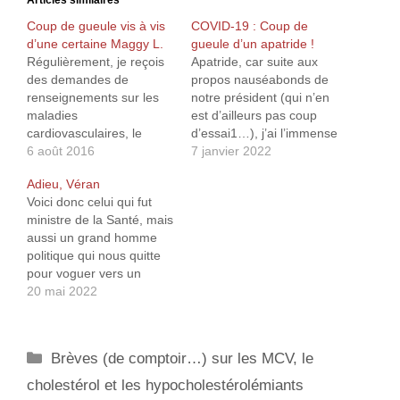
Coup de gueule vis à vis
COVID-19 : Coup de
d’une certaine Maggy L.
gueule d’un apatride !
Régulièrement, je reçois
Apatride, car suite aux
des demandes de
propos nauséabonds de
renseignements sur les
notre président (qui n’en
maladies
est d’ailleurs pas coup
cardiovasculaires, le
d’essai1…), j’ai l’immense
cholestérol ou les
6 août 2016
regret de vous annoncer
7 janvier 2022
statines. Je m’attache à
que non seulement je
Adieu, Véran
toujours répondre le plus
suis devenu une
Voici donc celui qui fut
simplement possible à
« merde », mais en plus,
ministre de la Santé, mais
ces demandes dans la
je ne suis plus un citoyen
aussi un grand homme
mesure de mes
français… Un tel
politique qui nous quitte
connaissances, car je
énergumène aussi
pour voguer vers un
suis sincèrement
dédaigneux et arrogant
autre ministère. Car il faut
20 mai 2022
persuadé que le savoir
ne méritant que…
être un grand homme
doit être partagé et
politique (avec un égo
accessible au plus
surdimensionné…) pour
grand…
Catégories
Brèves (de comptoir…) sur les MCV, le
oser dire « merci de me
recevoir » alors qu’il est
cholestérol et les hypocholestérolémiants
convoqué à une