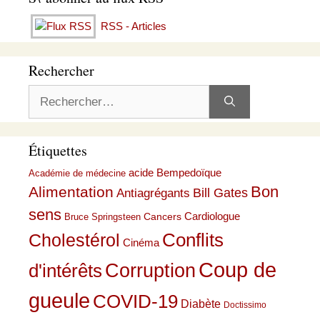
RSS - Articles
Rechercher
Rechercher :
Étiquettes
acide Bempedoïque
Académie de médecine
Bon
Alimentation
Bill Gates
Antiagrégants
sens
Cardiologue
Cancers
Bruce Springsteen
Conflits
Cholestérol
Cinéma
Coup de
Corruption
d'intérêts
gueule
COVID-19
Diabète
Doctissimo