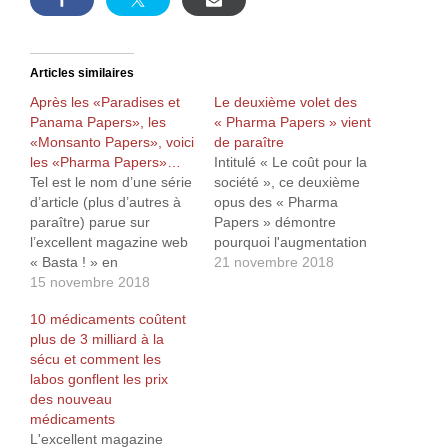
Articles similaires
Après les «Paradises et
Le deuxième volet des
Panama Papers», les
« Pharma Papers » vient
«Monsanto Papers», voici
de paraître
les «Pharma Papers»…
Intitulé « Le coût pour la
Tel est le nom d’une série
société », ce deuxième
d’article (plus d’autres à
opus des « Pharma
paraître) parue sur
Papers » démontre
l’excellent magazine web
pourquoi l'augmentation
« Basta ! » en
du prix des médicaments
21 novembre 2018
collaboration avec le non-
15 novembre 2018
(pas forcément corrélé à
moins excellent magazine
leur efficacité...) risque de
10 médicaments coûtent
web « l’Observatoire des
faire couler notre
plus de 3 milliard à la
multinationales ». Ceux-ci
système de sécurité
sécu et comment les
décortiquent toutes les
sociale, entraînant une
labos gonflent les prix
magouilles plus ou moins
médecine réservant la
des nouveau
légales des laboratoires
plupart des médicaments
médicaments
pharmaceutiques afin de
aux plus fortunés... On y
L'excellent magazine
vendre de plus en plus de
découvre aussi que…