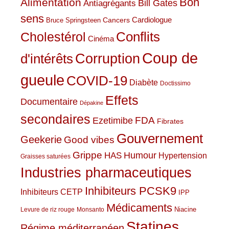
Bon
Alimentation
Bill Gates
Antiagrégants
sens
Cardiologue
Cancers
Bruce Springsteen
Conflits
Cholestérol
Cinéma
Coup de
Corruption
d'intérêts
gueule
COVID-19
Diabète
Doctissimo
Effets
Documentaire
Dépakine
secondaires
Ezetimibe
FDA
Fibrates
Gouvernement
Geekerie
Good vibes
Grippe
HAS
Humour
Hypertension
Graisses saturées
Industries pharmaceutiques
Inhibiteurs PCSK9
Inhibiteurs CETP
IPP
Médicaments
Niacine
Levure de riz rouge
Monsanto
Statines
Régime méditerranéen