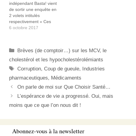
indépendant Basta! vient
médicaments. On…
de sortir une enquête en
2 volets intitulés
respectivement « Ces
médicaments qui coûtent
6 octobre 2017
des milliards à
l’assurance-maladie et
menacent notre système
Catégories
Brèves (de comptoir…) sur les MCV, le
de santé » et « Comment
les labos amassent des
cholestérol et les hypocholestérolémiants
fortunes grâce à des
Étiquettes
Corruption
,
Coup de gueule
,
Industries
médicaments au prix
exorbitant ». Comme
pharmaceutiques
,
Médicaments
d'habitude, les articles
On parle de moi sur Que Choisir Santé…
sont…
L’espérance de vie a progressé. Oui, mais
moins que ce que l’on nous dit !
Abonnez-vous à la newsletter