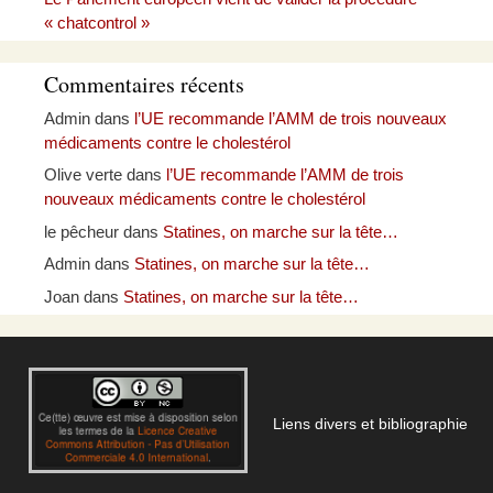
« chatcontrol »
Commentaires récents
Admin
dans
l’UE recommande l’AMM de trois nouveaux
médicaments contre le cholestérol
Olive verte
dans
l’UE recommande l’AMM de trois
nouveaux médicaments contre le cholestérol
le pêcheur
dans
Statines, on marche sur la tête…
Admin
dans
Statines, on marche sur la tête…
Joan
dans
Statines, on marche sur la tête…
Liens divers et bibliographie