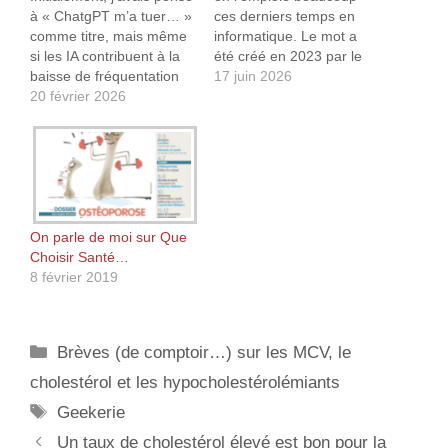
à « ChatgPT m’a tuer… »
ces derniers temps en
comme titre, mais même
informatique. Le mot a
si les IA contribuent à la
été créé en 2023 par le
baisse de fréquentation
blogueur Cory Doctorow
17 juin 2026
de ce site, ce n’est pas la
20 février 2026
et concernait la
seule cause. Car,
dégradation (volontaire)
effectivement, la
de la qualité des
fréquentation de mon site
plateformes
est ridicule, pour ne pas
numériques1. Si vous
dire proche du néant. Au
souhaitez en savoir un
début de la mise…
peu plus sur ce sujet, je
vous conseille cet…
On parle de moi sur Que
Choisir Santé…
8 février 2019
Catégories
Brèves (de comptoir…) sur les MCV, le
cholestérol et les hypocholestérolémiants
Étiquettes
Geekerie
Un taux de cholestérol élevé est bon pour la