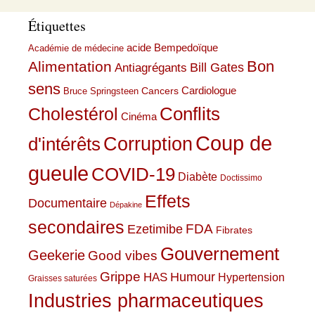
Étiquettes
acide Bempedoïque
Académie de médecine
Bon
Alimentation
Bill Gates
Antiagrégants
sens
Cardiologue
Cancers
Bruce Springsteen
Conflits
Cholestérol
Cinéma
Coup de
Corruption
d'intérêts
gueule
COVID-19
Diabète
Doctissimo
Effets
Documentaire
Dépakine
secondaires
Ezetimibe
FDA
Fibrates
Gouvernement
Geekerie
Good vibes
Grippe
HAS
Humour
Hypertension
Graisses saturées
Industries pharmaceutiques