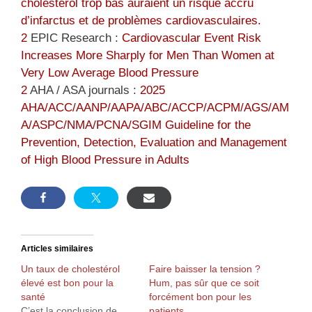
cholestérol trop bas auraient un risque accru
d’infarctus et de problèmes cardiovasculaires.
2
EPIC Research :
Cardiovascular Event Risk
Increases More Sharply for Men Than Women at
Very Low Average Blood Pressure
2
AHA / ASA journals :
2025
AHA/ACC/AANP/AAPA/ABC/ACCP/ACPM/AGS/AM
A/ASPC/NMA/PCNA/SGIM Guideline for the
Prevention, Detection, Evaluation and Management
of High Blood Pressure in Adults
Articles similaires
Un taux de cholestérol
Faire baisser la tension ?
élevé est bon pour la
Hum, pas sûr que ce soit
santé
forcément bon pour les
C’est la conclusion de
patients…