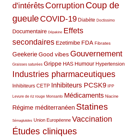
Coup de
Corruption
d'intérêts
gueule
COVID-19
Diabète
Doctissimo
Effets
Documentaire
Dépakine
secondaires
Ezetimibe
FDA
Fibrates
Gouvernement
Geekerie
Good vibes
Grippe
HAS
Humour
Hypertension
Graisses saturées
Industries pharmaceutiques
Inhibiteurs PCSK9
Inhibiteurs CETP
IPP
Médicaments
Niacine
Levure de riz rouge
Monsanto
Statines
Régime méditerranéen
Vaccination
Union Européenne
Sémaglutides
Études cliniques