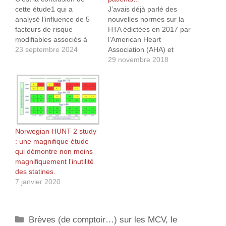
cette étude1 qui a
J’avais déjà parlé des
analysé l’influence de 5
nouvelles normes sur la
facteurs de risque
HTA édictées en 2017 par
modifiables associés à
l’American Heart
une maladie
23 septembre 2024
Association (AHA) et
cardiovasculaire et à la
l’American College of
29 novembre 2018
mort de quelque cause
Cardiology (ACC) ici et là.
que ce soit. Les éléments
Celles-ci définissent
sont les suivants : indice
l’hypertension au stade 1
de masse corporelle,
(S1) comme une
pression artérielle
hypertension systolique
systolique, cholestérol
de 130-139 mmHg ou
des lipoprotéines non
diastolique de 80-
Norwegian HUNT 2 study
haute densité,
89 mmHg et
: une magnifique étude
tabagisme…
l’hypertension au stade 2
qui démontre non moins
(S2) comme…
magnifiquement l’inutilité
des statines.
7 janvier 2020
Catégories
Brèves (de comptoir…) sur les MCV, le