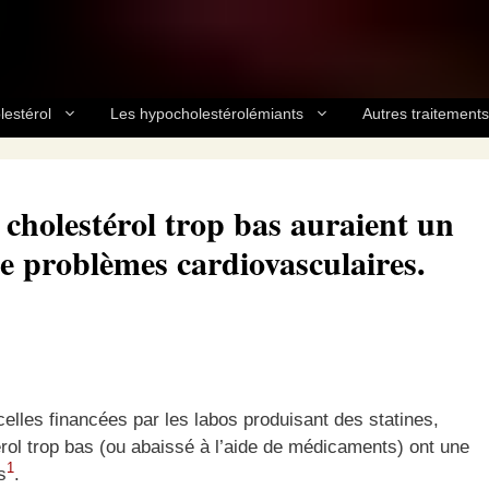
lestérol
Les hypocholestérolémiants
Autres traitements
cholestérol trop bas auraient un
de problèmes cardiovasculaires.
celles financées par les labos produisant des statines,
ol trop bas (ou abaissé à l’aide de médicaments) ont une
1
s
.