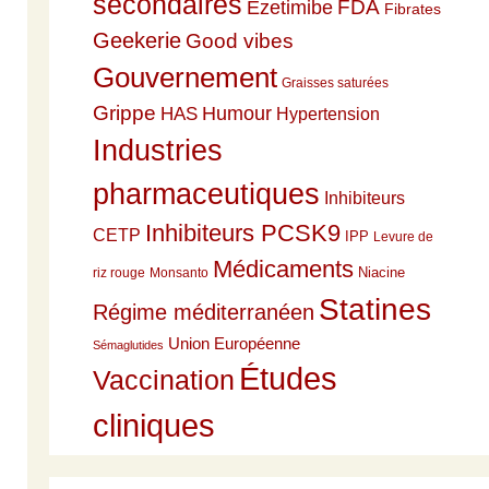
secondaires
Ezetimibe
FDA
Fibrates
Geekerie
Good vibes
Gouvernement
Graisses saturées
Grippe
HAS
Humour
Hypertension
Industries
pharmaceutiques
Inhibiteurs
Inhibiteurs PCSK9
CETP
IPP
Levure de
Médicaments
Niacine
riz rouge
Monsanto
Statines
Régime méditerranéen
Union Européenne
Sémaglutides
Études
Vaccination
cliniques