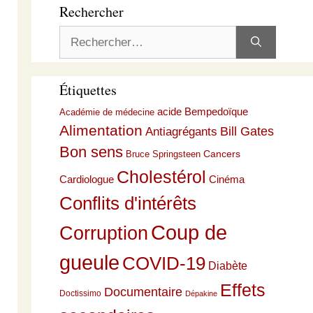
Rechercher
Rechercher :
Étiquettes
acide Bempedoïque
Académie de médecine
Alimentation
Bill Gates
Antiagrégants
Bon sens
Cancers
Bruce Springsteen
Cholestérol
Cardiologue
Cinéma
Conflits d'intérêts
Coup de
Corruption
gueule
COVID-19
Diabète
Effets
Documentaire
Doctissimo
Dépakine