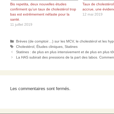
Bis repetita, deux nouvelles études
Taux de cholestérol
confirment qu’un taux de cholestérol trop
accrue, une éviden
bas est extrêmement néfaste pour la
12 mai 2019
santé.
11 juillet 2019
Catégories
Brèves (de comptoir…) sur les MCV, le cholestérol et les hy
Étiquettes
Cholestérol
,
Études cliniques
,
Statines
Statines : de plus en plus intensivement et de plus en plus tôt
La HAS subirait des pressions de la part des labos. Comment
Les commentaires sont fermés.