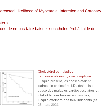
creased Likelihood of Myocardial Infarction and Coronary
térol
ons de ne pas faire baisser son cholestérol à l’aide de
Cholestérol et maladies
cardiovasculaires : ça se complique…
Jusqu’à présent, les choses étaient
claires : le cholestérol LDL était « la »
cause des maladies cardiovasculaires et
il fallait le faire baisser au plus bas,
jusqu’à atteindre des taux indécents (et
surtout nocifs pour la santé), les
28 mars 2021