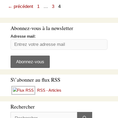
Page
Page
Page
←
précédent
1
…
3
4
Abonnez-vous à la newsletter
Adresse mail:
S\’abonner au flux RSS
RSS - Articles
Rechercher
Rechercher :