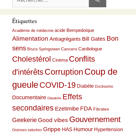
Étiquettes
acide Bempedoïque
Académie de médecine
Bon
Alimentation
Bill Gates
Antiagrégants
sens
Cardiologue
Cancers
Bruce Springsteen
Conflits
Cholestérol
Cinéma
Coup de
Corruption
d'intérêts
gueule
COVID-19
Diabète
Doctissimo
Effets
Documentaire
Dépakine
secondaires
Ezetimibe
FDA
Fibrates
Gouvernement
Geekerie
Good vibes
Grippe
HAS
Humour
Hypertension
Graisses saturées