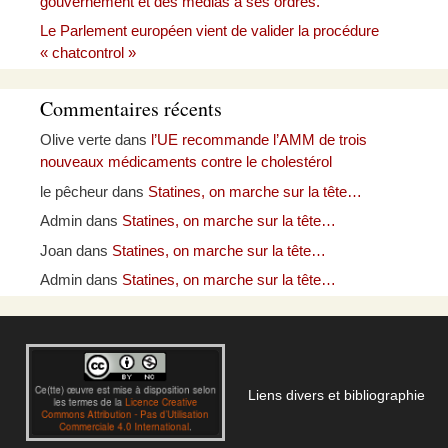
gouvernement et des médias à ses ordres.
Le Parlement européen vient de valider la procédure
« chatcontrol »
Commentaires récents
Olive verte
dans
l’UE recommande l’AMM de trois
nouveaux médicaments contre le cholestérol
le pêcheur
dans
Statines, on marche sur la tête…
Admin
dans
Statines, on marche sur la tête…
Joan
dans
Statines, on marche sur la tête…
Admin
dans
Statines, on marche sur la tête…
Liens divers et bibliographie