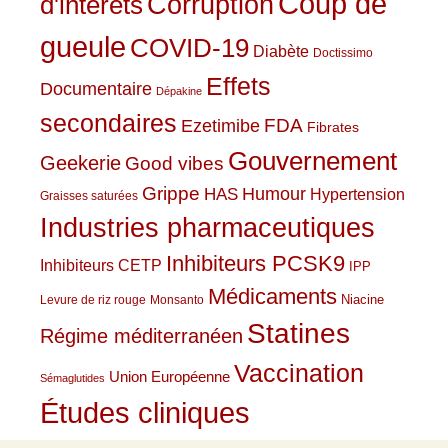
Coup de
Corruption
d'intérêts
gueule
COVID-19
Diabète
Doctissimo
Effets
Documentaire
Dépakine
secondaires
Ezetimibe
FDA
Fibrates
Gouvernement
Geekerie
Good vibes
Grippe
HAS
Humour
Hypertension
Graisses saturées
Industries pharmaceutiques
Inhibiteurs PCSK9
Inhibiteurs CETP
IPP
Médicaments
Niacine
Levure de riz rouge
Monsanto
Statines
Régime méditerranéen
Vaccination
Union Européenne
Sémaglutides
Études cliniques