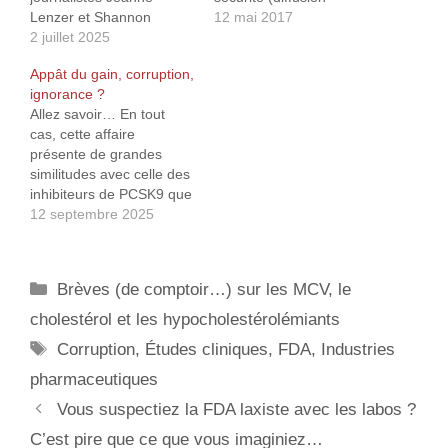
Lenzer et Shannon
d’alerte, modification de
12 mai 2017
Brownlee, spécialisées
2 juillet 2025
la notice, retrait du
dans la presse médicale.
médicament) post-AMM.
Appât du gain, corruption,
Celle-ci, en deux parties,
Entre 2001 et 2010, la
ignorance ?
a été publié sur le site
FDA a approuvé 222
Allez savoir… En tout
The Lever et est
nouveaux médicaments
cas, cette affaire
accessible gratuitement
et il y eu 123 évènements
présente de grandes
après inscription. La
de pharmacovigilance
similitudes avec celle des
première partie1 prend
signalés (3 retraits, 61…
inhibiteurs de PCSK9 que
plus particulièrement
j’ai relaté dans un
12 septembre 2025
pour exemple certains
précédent article1. Cette
médicaments…
fois-ci, il s’agit du
Lequembi qui est
Catégories
Brèves (de comptoir…) sur les MCV, le
médicament censé
retarder la progression
cholestérol et les hypocholestérolémiants
de la maladie
Étiquettes
Corruption
,
Études cliniques
,
FDA
,
Industries
d’Alzheimer. Celui-ci est
autorisé depuis janvier
pharmaceutiques
2023 aux États-Unis,
Vous suspectiez la FDA laxiste avec les labos ?
malgré…
C’est pire que ce que vous imaginiez…