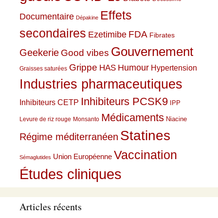
Effets
Documentaire
Dépakine
secondaires
Ezetimibe
FDA
Fibrates
Gouvernement
Geekerie
Good vibes
Grippe
HAS
Humour
Hypertension
Graisses saturées
Industries pharmaceutiques
Inhibiteurs PCSK9
Inhibiteurs CETP
IPP
Médicaments
Niacine
Levure de riz rouge
Monsanto
Statines
Régime méditerranéen
Vaccination
Union Européenne
Sémaglutides
Études cliniques
Articles récents