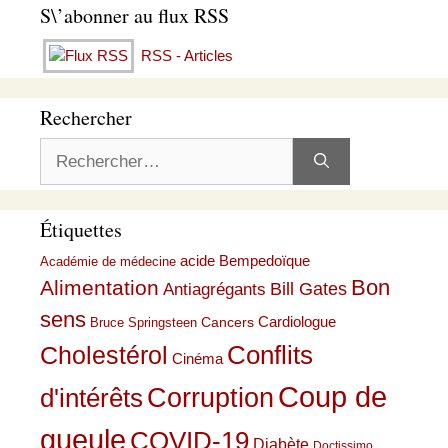
S\’abonner au flux RSS
RSS - Articles
Rechercher
Rechercher :
Étiquettes
acide Bempedoïque
Académie de médecine
Bon
Alimentation
Bill Gates
Antiagrégants
sens
Cardiologue
Cancers
Bruce Springsteen
Conflits
Cholestérol
Cinéma
Coup de
Corruption
d'intérêts
gueule
COVID-19
Diabète
Doctissimo