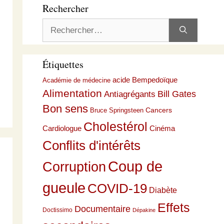
Rechercher
Rechercher :
Étiquettes
acide Bempedoïque
Académie de médecine
Alimentation
Bill Gates
Antiagrégants
Bon sens
Cancers
Bruce Springsteen
Cholestérol
Cardiologue
Cinéma
Conflits d'intérêts
Coup de
Corruption
gueule
COVID-19
Diabète
Effets
Documentaire
Doctissimo
Dépakine