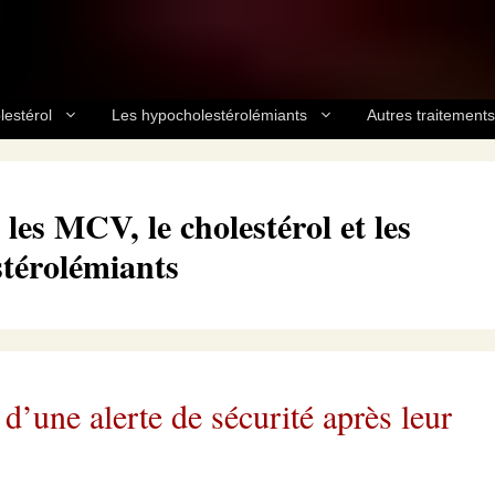
lestérol
Les hypocholestérolémiants
Autres traitements
es MCV, le cholestérol et les
térolémiants
d’une alerte de sécurité après leur