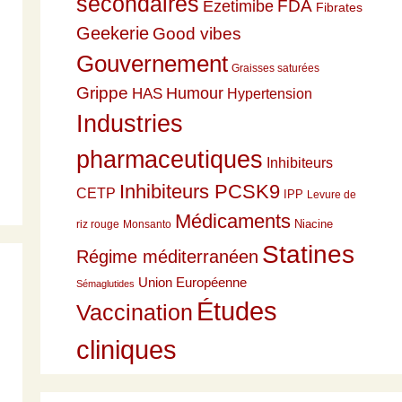
secondaires
Ezetimibe
FDA
Fibrates
Geekerie
Good vibes
Gouvernement
Graisses saturées
Grippe
HAS
Humour
Hypertension
Industries
pharmaceutiques
Inhibiteurs
Inhibiteurs PCSK9
CETP
IPP
Levure de
Médicaments
Niacine
riz rouge
Monsanto
Statines
Régime méditerranéen
Union Européenne
Sémaglutides
Études
Vaccination
cliniques