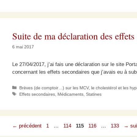
Suite de ma déclaration des effets 
6 mai 2017
Le 27/04/2017, j’ai fais une déclaration sur le site Po
concernant les effets secondaires que j’avais eu à sub
Catégories
Brèves (de comptoir…) sur les MCV, le cholestérol et les hy
Étiquettes
Effets secondaires
,
Médicaments
,
Statines
Page
Page
Page
Page
Page
←
précédent
1
…
114
115
116
…
133
→
sui