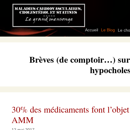
Aller
au
contenu
Accueil
Le Blog
Le cho
Brèves (de comptoir…) sur l
hypocholes
30% des médicaments font l’objet 
AMM
12 mai 2017