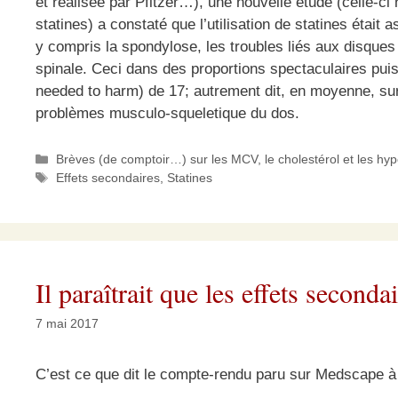
et réalisée par Pfitzer…), une nouvelle étude (celle-c
statines) a constaté que l’utilisation de statines étai
y compris la spondylose, les troubles liés aux disques 
spinale. Ceci dans des proportions spectaculaires p
needed to harm) de 17; autrement dit, en moyenne, sur
problèmes musculo-squeletique du dos.
Catégories
Brèves (de comptoir…) sur les MCV, le cholestérol et les hy
Étiquettes
Effets secondaires
,
Statines
Il paraîtrait que les effets second
7 mai 2017
C’est ce que dit le compte-rendu paru sur Medscape à 