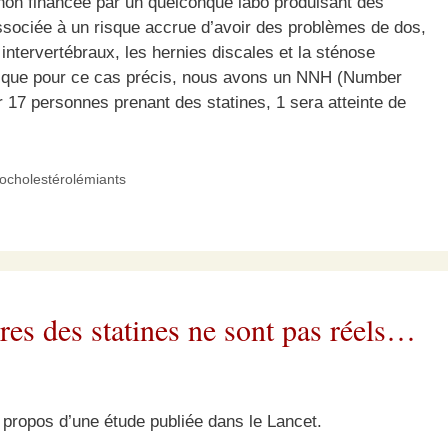
i non financée par un quelconque labo produisant des
t associée à un risque accrue d’avoir des problèmes de dos,
intervertébraux, les hernies discales et la sténose
uisque pour ce cas précis, nous avons un NNH (Number
 17 personnes prenant des statines, 1 sera atteinte de
pocholestérolémiants
aires des statines ne sont pas réels…
propos d’une étude publiée dans le Lancet.