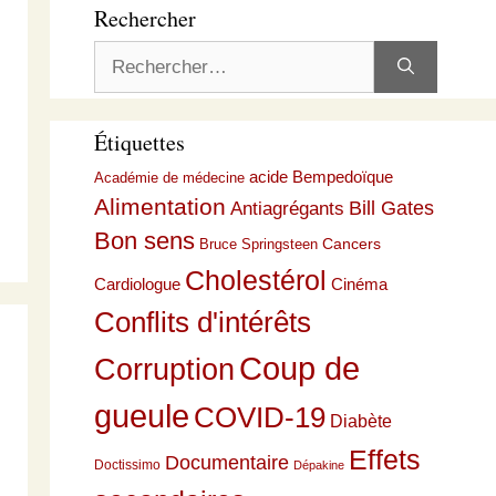
Rechercher
Rechercher :
Étiquettes
acide Bempedoïque
Académie de médecine
Alimentation
Bill Gates
Antiagrégants
Bon sens
Cancers
Bruce Springsteen
Cholestérol
Cardiologue
Cinéma
Conflits d'intérêts
Coup de
Corruption
gueule
COVID-19
Diabète
Effets
Documentaire
Doctissimo
Dépakine