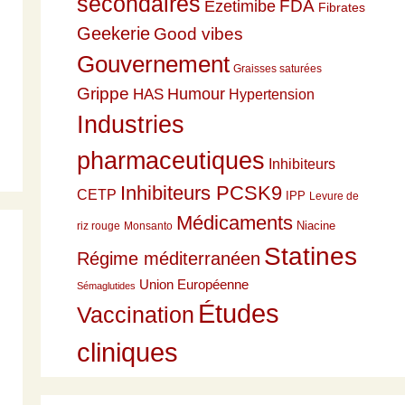
secondaires
Ezetimibe
FDA
Fibrates
Geekerie
Good vibes
Gouvernement
Graisses saturées
Grippe
HAS
Humour
Hypertension
Industries
pharmaceutiques
Inhibiteurs
Inhibiteurs PCSK9
CETP
IPP
Levure de
Médicaments
Niacine
riz rouge
Monsanto
Statines
Régime méditerranéen
Union Européenne
Sémaglutides
Études
Vaccination
cliniques