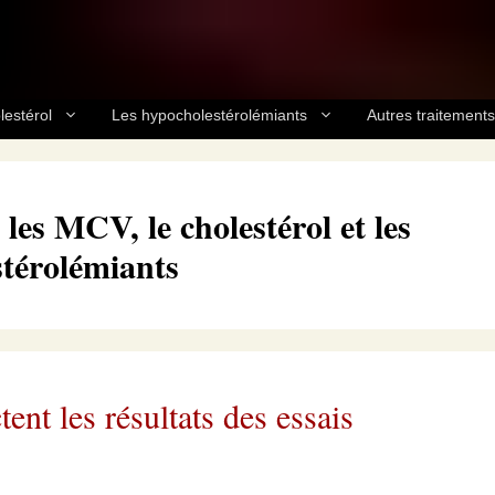
lestérol
Les hypocholestérolémiants
Autres traitements
es MCV, le cholestérol et les
térolémiants
nt les résultats des essais