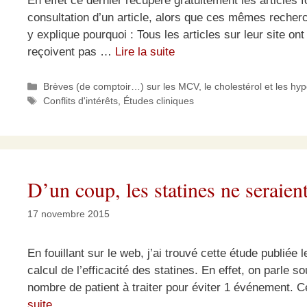
En effet ce dernier récupère gratuitement les articles 
consultation d’un article, alors que ces mêmes recherc
y explique pourquoi : Tous les articles sur leur site on
reçoivent pas …
Lire la suite
Catégories
Brèves (de comptoir…) sur les MCV, le cholestérol et les hy
Étiquettes
Conflits d'intérêts
,
Études cliniques
D’un coup, les statines ne seraient
17 novembre 2015
En fouillant sur le web, j’ai trouvé cette étude publiée
calcul de l’efficacité des statines. En effet, on parle 
nombre de patient à traiter pour éviter 1 événement. 
suite