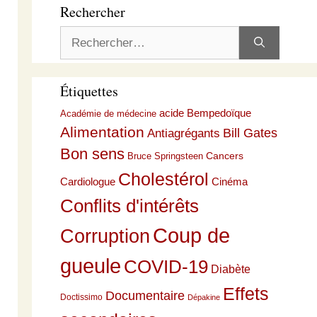
Rechercher
Rechercher :
Étiquettes
acide Bempedoïque
Académie de médecine
Alimentation
Bill Gates
Antiagrégants
Bon sens
Cancers
Bruce Springsteen
Cholestérol
Cardiologue
Cinéma
Conflits d'intérêts
Coup de
Corruption
gueule
COVID-19
Diabète
Effets
Documentaire
Doctissimo
Dépakine