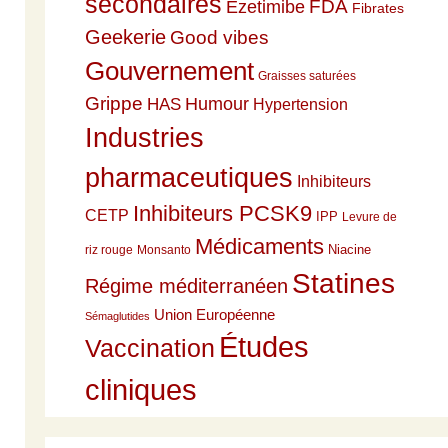
secondaires
Ezetimibe
FDA
Fibrates
Geekerie
Good vibes
Gouvernement
Graisses saturées
Grippe
HAS
Humour
Hypertension
Industries
pharmaceutiques
Inhibiteurs
Inhibiteurs PCSK9
CETP
IPP
Levure de
Médicaments
Niacine
riz rouge
Monsanto
Statines
Régime méditerranéen
Union Européenne
Sémaglutides
Études
Vaccination
cliniques