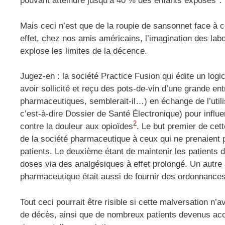
pouvant atteindre jusqu’à 40 % des enfants exposés
.
Mais ceci n’est que de la roupie de sansonnet face à ce
effet, chez nos amis américains, l’imagination des l
explose les limites de la décence.
Jugez-en : la société Practice Fusion qui édite un log
avoir sollicité et reçu des pots-de-vin d’une grande ent
pharmaceutiques, semblerait-il
…) en échange de l’util
c’est-à-dire Dossier de Santé Électronique) pour infl
2
contre la douleur aux opioïdes
. Le but premier de cett
de la société pharmaceutique à ceux qui ne prenaient 
patients. Le deuxième étant de maintenir les patients 
doses via des analgésiques à effet prolongé. Un autre 
pharmaceutique était aussi de fournir des ordonnances
Tout ceci pourrait être risible si cette malversation n’
de décès, ainsi que de nombreux patients devenus accro