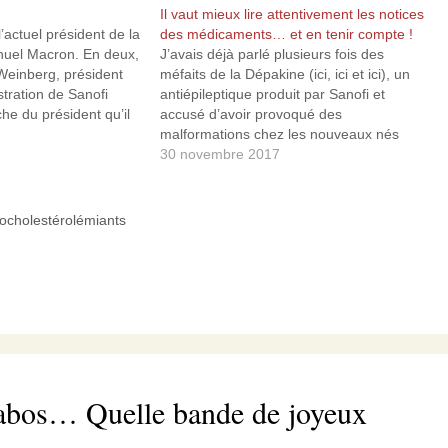
Il vaut mieux lire attentivement les notices
’actuel président de la
des médicaments… et en tenir compte !
nuel Macron. En deux,
J’avais déjà parlé plusieurs fois des
einberg, président
méfaits de la Dépakine (ici, ici et ici), un
stration de Sanofi
antiépileptique produit par Sanofi et
he du président qu’il
accusé d’avoir provoqué des
otchild à la suite de
malformations chez les nouveaux nés
dans la commission
alors qu’il était prescrit à de nombreuses
30 novembre 2017
leurs invité lors de…
femmes enceintes depuis plusieurs
décennies. Une association de victimes
de la dépakine (Apesac) vient…
pocholestérolémiants
 labos… Quelle bande de joyeux