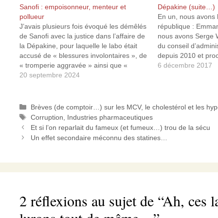
Sanofi : empoisonneur, menteur et
Dépakine (suite…)
pollueur
En un, nous avons l
J’avais plusieurs fois évoqué les démêlés
république : Emma
de Sanofi avec la justice dans l’affaire de
nous avons Serge W
la Dépakine, pour laquelle le labo était
du conseil d’admini
accusé de « blessures involontaires », de
depuis 2010 et proc
« tromperie aggravée » ainsi que «
fit introduire chez R
6 décembre 2017
d'homicides involontaires »1, affaire qui
20 septembre 2024
leur collaboration 
vient de se conclure par une première
Attali. Il était d'ail
condamnation2 (et j’espère…
Catégories
Brèves (de comptoir…) sur les MCV, le cholestérol et les hy
Étiquettes
Corruption
,
Industries pharmaceutiques
Et si l’on reparlait du fameux (et fumeux…) trou de la sécu
Un effet secondaire méconnu des statines…
2 réflexions au sujet de “Ah, ces