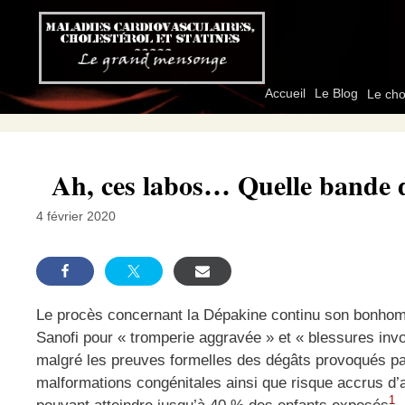
Aller
au
contenu
Accueil
Le Blog
Le cho
Ah, ces labos… Quelle bande 
4 février 2020
Le procès concernant la Dépakine continu son bonhom
Sanofi pour « tromperie aggravée » et « blessures invo
malgré les preuves formelles des dégâts provoqués pa
malformations congénitales ainsi que risque accrus d’a
1