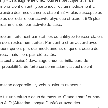
le (IMC) a augmenté chez tous les participants, mais
ui prenaient un antihypertenseur ou un médicament à
 prendre des médicaments étaient 82 % plus susceptibles
les de réduire leur activité physique et étaient 8 % plus
ndamment de leur activité de base.
cé un traitement par statines ou antihypertenseur étaient
 sont restés non traités. Par contre et en accord avec
meurs qui ont pris des médicaments et qui ont cessé de
êté, mais n’ont pas été traités.
ool a baissé davantage chez les initiateurs de
 probabilités de forte consommation d’alcool soient
masse corporelle, j’y vois plusieurs raisons :
fut un véritable coup de massue. Grand sportif et non-
en ALD (Affection Longue Durée) et avec des