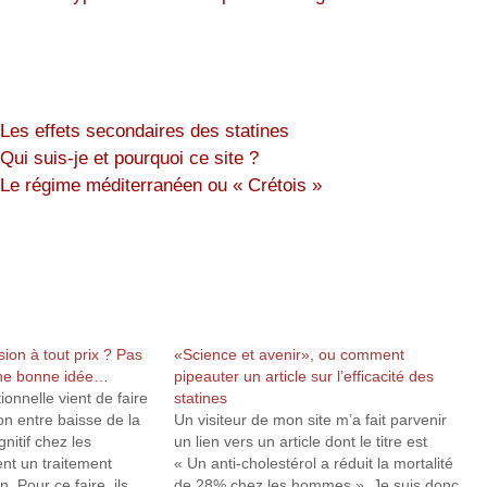
Les effets secondaires des statines
Qui suis-je et pourquoi ce site ?
Le régime méditerranéen ou « Crétois »
sion à tout prix ? Pas
«Science et avenir», ou comment
 une bonne idée…
pipeauter un article sur l’efficacité des
onnelle vient de faire
statines
ion entre baisse de la
Un visiteur de mon site m’a fait parvenir
gnitif chez les
un lien vers un article dont le titre est
nt un traitement
« Un anti-cholestérol a réduit la mortalité
n. Pour ce faire, ils
de 28% chez les hommes ». Je suis donc