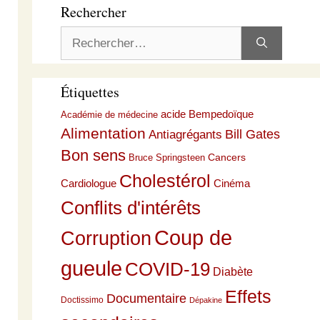
Rechercher
Rechercher :
Étiquettes
acide Bempedoïque
Académie de médecine
Alimentation
Bill Gates
Antiagrégants
Bon sens
Cancers
Bruce Springsteen
Cholestérol
Cardiologue
Cinéma
Conflits d'intérêts
Coup de
Corruption
gueule
COVID-19
Diabète
Effets
Documentaire
Doctissimo
Dépakine