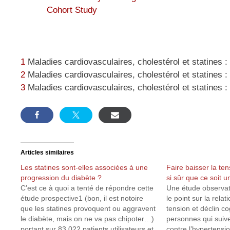
Cohort Study
1
Maladies cardiovasculaires, cholestérol et statines :
2
Maladies cardiovasculaires, cholestérol et statines :
3
Maladies cardiovasculaires, cholestérol et statines :
Articles similaires
Les statines sont-elles associées à une
Faire baisser la ten
progression du diabète ?
si sûr que ce soit
C’est ce à quoi a tenté de répondre cette
Une étude observati
étude prospective1 (bon, il est notoire
le point sur la relat
que les statines provoquent ou aggravent
tension et déclin co
le diabète, mais on ne va pas chipoter…)
personnes qui suive
portant sur 83 022 patients utilisateurs et
contre l’hypertensio