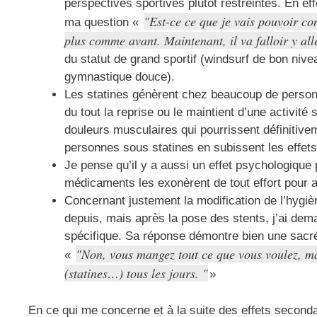
perspectives sportives plutôt restreintes. En eff
Est-ce ce que je vais pouvoir co
ma question «
plus comme avant. Maintenant, il va falloir y all
du statut de grand sportif (windsurf de bon niv
gymnastique douce).
Les statines génèrent chez beaucoup de personn
du tout la reprise ou le maintient d’une activité
douleurs musculaires qui pourrissent définitive
personnes sous statines en subissent les effets
Je pense qu’il y a aussi un effet psychologique
médicaments les exonèrent de tout effort pour a
Concernant justement la modification de l’hygiè
depuis, mais après la pose des stents, j’ai dem
spécifique. Sa réponse démontre bien une sacrée
Non, vous mangez tout ce que vous voulez, ma
«
(statines…) tous les jours.
»
En ce qui me concerne et à la suite des effets seconda