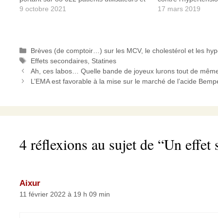
non-utilisateurs de statines. Bien
9 octobre 2021
ont suivi 1 1266 par
17 mars 2019
évidemment, cette étude confirmant un
moyen était de 82,4
fait bien établi, je me…
comparer le déclin 
Catégories
Brèves (de comptoir…) sur les MCV, le cholestérol et les hy
Étiquettes
Effets secondaires
,
Statines
Ah, ces labos… Quelle bande de joyeux lurons tout de mê
L’EMA est favorable à la mise sur le marché de l’acide Bem
4 réflexions au sujet de “Un effe
Aixur
11 février 2022 à 19 h 09 min