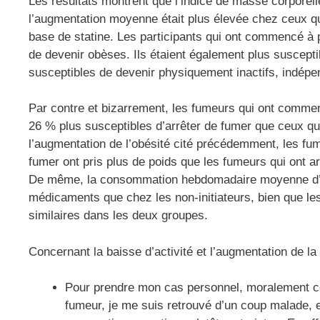
Les résultats montrent que l’indice de masse corporel
l’augmentation moyenne était plus élevée chez ceux q
base de statine. Les participants qui ont commencé à
de devenir obèses. Ils étaient également plus susceptib
susceptibles de devenir physiquement inactifs, indépe
Par contre et bizarrement, les fumeurs qui ont commen
26 % plus susceptibles d’arrêter de fumer que ceux qui
l’augmentation de l’obésité cité précédemment, les fu
fumer ont pris plus de poids que les fumeurs qui ont arr
De même, la consommation hebdomadaire moyenne d’alc
médicaments que chez les non-initiateurs, bien que les
similaires dans les deux groupes.
Concernant la baisse d’activité et l’augmentation de la 
Pour prendre mon cas personnel, moralement ce 
fumeur, je me suis retrouvé d’un coup malade, 