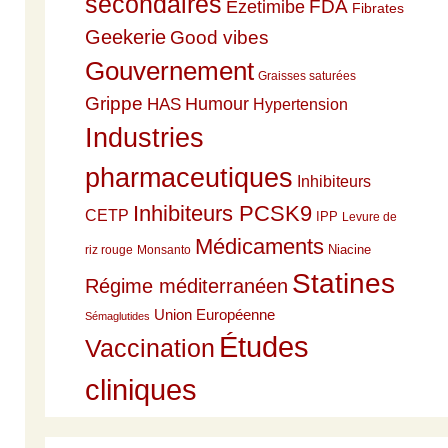
secondaires
Ezetimibe
FDA
Fibrates
Geekerie
Good vibes
Gouvernement
Graisses saturées
Grippe
HAS
Humour
Hypertension
Industries
pharmaceutiques
Inhibiteurs
Inhibiteurs PCSK9
CETP
IPP
Levure de
Médicaments
Niacine
riz rouge
Monsanto
Statines
Régime méditerranéen
Union Européenne
Sémaglutides
Études
Vaccination
cliniques