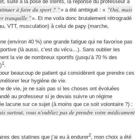
et, suite à la pose de stents, la réponse du professeur à
ntinuer à faire du sport ?
Oui, mais
» a été ambiguë : «
er tranquille
». Et me voila donc brutalement rétrogradé
eau, VTT, musculation) à celui de papy (marche,
e (environ 40 %) une grande fatigue qui ne favorise pas
 sportive (là aussi, c’est du vécu…). Sans oublier les
ment la vie de nombreux sportifs (jusqu’à 70 % des
1
)
.
 pour beaucoup de patient qui considèrent que prendre ces
méliorer leur hygiène de vie.
ne de vie, je ne sais pas si les choses ont évoluées
andé au professeur si je devais suivre un régime
 lacune sur ce sujet (à moins que ce soit volontaire ?) :
is surtout, vous n’oubliez pas de prendre votre médicament
2
ires des statines que j’ai eu à endurer
, mon choix a été