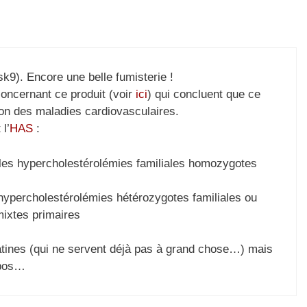
k9). Encore une belle fumisterie !
 concernant ce produit (voir
ici
) qui concluent que ce
ion des maladies cardiovasculaires.
l’
HAS
:
les hypercholestérolémies familiales homozygotes
s hypercholestérolémies hétérozygotes familiales ou
mixtes primaires
tatines (qui ne servent déjà pas à grand chose…) mais
abos…