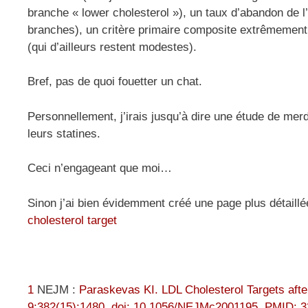
branche « lower cholesterol »), un taux d’abandon de 
branches), un critère primaire composite extrêmement l
(qui d’ailleurs restent modestes).
Bref, pas de quoi fouetter un chat.
Personnellement, j’irais jusqu’à dire une étude de merd
leurs statines.
Ceci n’engageant que moi…
Sinon j’ai bien évidemment créé une page plus détaillé
cholesterol target
1
NEJM :
Paraskevas KI. LDL Cholesterol Targets aft
9;382(15):1480. doi: 10.1056/NEJMc2001195. PMID: 