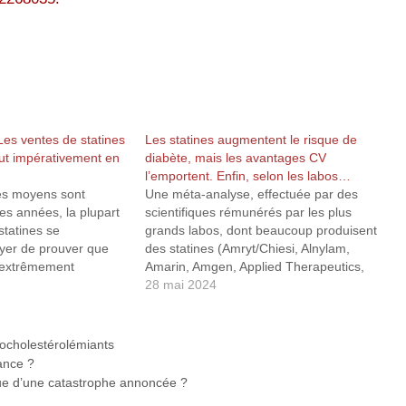
Les ventes de statines
Les statines augmentent le risque de
faut impérativement en
diabète, mais les avantages CV
l’emportent. Enfin, selon les labos…
les moyens sont
Une méta-analyse, effectuée par des
s années, la plupart
scientifiques rémunérés par les plus
 statines se
grands labos, dont beaucoup produisent
ayer de prouver que
des statines (Amryt/Chiesi, Alnylam,
t extrêmement
Amarin, Amgen, Applied Therapeutics,
 les maladies
Ascendia, Biogen, Boehringer-Ingelheim,
28 mai 2024
 Avec peu de succès
Bristol-Myers Squibb, CSL Behring, Eli
ficacité moyenne
Lilly, Janssen, Lexicon, Merck, Milestone,
 0,04 %, les
Novartis, Novo Nordisk Pfizer, Rhoshan
pocholestérolémiants
…
et Sanofi, etc.), a tenté de démontrer que
ance ?
certes,…
que d’une catastrophe annoncée ?