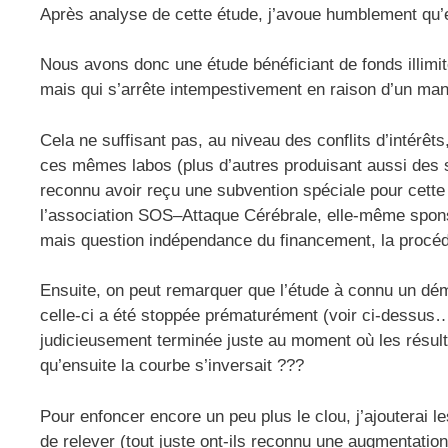
Après analyse de cette étude, j’avoue humblement qu’e
Nous avons donc une étude bénéficiant de fonds illimit
mais qui s’arrête intempestivement en raison d’un m
Cela ne suffisant pas, au niveau des conflits d’intérê
ces mêmes labos (plus d’autres produisant aussi des s
reconnu avoir reçu une subvention spéciale pour cette 
l’association SOS–Attaque Cérébrale, elle-même sponso
mais question indépendance du financement, la procédu
Ensuite, on peut remarquer que l’étude à connu un démar
celle-ci a été stoppée prématurément (voir ci-dessu
judicieusement terminée juste au moment où les résulta
qu’ensuite la courbe s’inversait ???
Pour enfoncer encore un peu plus le clou, j’ajouterai le
de relever (tout juste ont-ils reconnu une augmentati