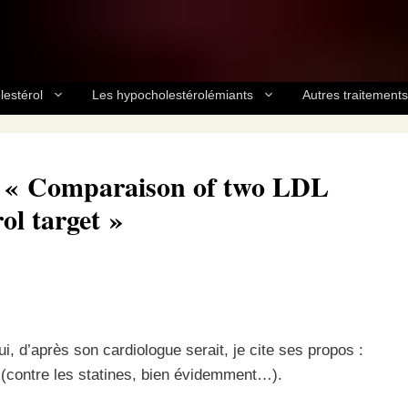
lestérol
Les hypocholestérolémiants
Autres traitements
ue « Comparaison of two LDL
rol target »
i, d’après son cardiologue serait, je cite ses propos :
(contre les statines, bien évidemment…).