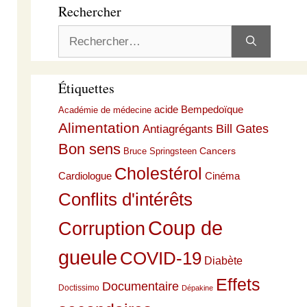
Rechercher
Rechercher :
Étiquettes
acide Bempedoïque
Académie de médecine
Alimentation
Bill Gates
Antiagrégants
Bon sens
Cancers
Bruce Springsteen
Cholestérol
Cardiologue
Cinéma
Conflits d'intérêts
Coup de
Corruption
gueule
COVID-19
Diabète
Effets
Documentaire
Doctissimo
Dépakine