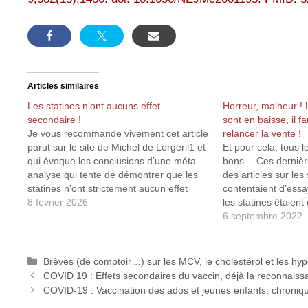
Articles similaires
Les statines n’ont aucuns effet
Horreur, malheur ! 
secondaire !
sont en baisse, il 
Je vous recommande vivement cet article
relancer la vente !
parut sur le site de Michel de Lorgeril1 et
Et pour cela, tous 
qui évoque les conclusions d’une méta-
bons… Ces dernière
analyse qui tente de démontrer que les
des articles sur les
statines n’ont strictement aucun effet
contentaient d’ess
secondaire puisque, d’après cette étude,
8 février 2026
les statines étaien
62 des 66 effets secondaires recensés
efficaces à réduire
6 septembre 2022
n’existe tout simplement pas. Exit les
cardiovasculaires.
douleurs…
puisqu’avec une ef
constatée de 0,02 à
Catégories
Brèves (de comptoir…) sur les MCV, le cholestérol et les hy
différentes études
COVID 19 : Effets secondaires du vaccin, déjà la reconnaiss
COVID-19 : Vaccination des ados et jeunes enfants, chroni