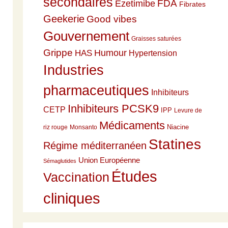
secondaires
Ezetimibe
FDA
Fibrates
Geekerie
Good vibes
Gouvernement
Graisses saturées
Grippe
HAS
Humour
Hypertension
Industries
pharmaceutiques
Inhibiteurs
Inhibiteurs PCSK9
CETP
IPP
Levure de
Médicaments
Niacine
riz rouge
Monsanto
Statines
Régime méditerranéen
Union Européenne
Sémaglutides
Études
Vaccination
cliniques