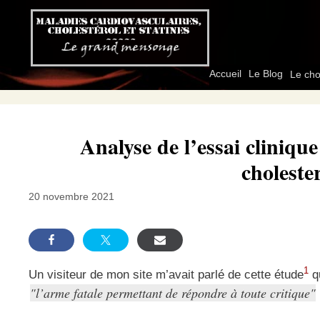
Aller
au
contenu
Accueil
Le Blog
Le cho
Analyse de l’essai cliniq
choleste
20 novembre 2021
1
Un visiteur de mon site m’avait parlé de cette étude
qu
l’arme fatale permettant de répondre à toute critique