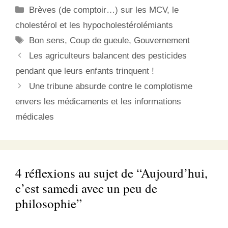
remarquable3 (je vous
Catégories
Brèves (de comptoir…) sur les MCV, le
conseille d'ailleurs de la
regarder si vous ne l'avez
cholestérol et les hypocholestérolémiants
déjà fait, tellement je la
Étiquettes
Bon sens
,
Coup de gueule
,
Gouvernement
trouve extraordinaire…)
…
Les agriculteurs balancent des pesticides
pendant que leurs enfants trinquent !
Une tribune absurde contre le complotisme
envers les médicaments et les informations
médicales
4 réflexions au sujet de “Aujourd’hui,
c’est samedi avec un peu de
philosophie”