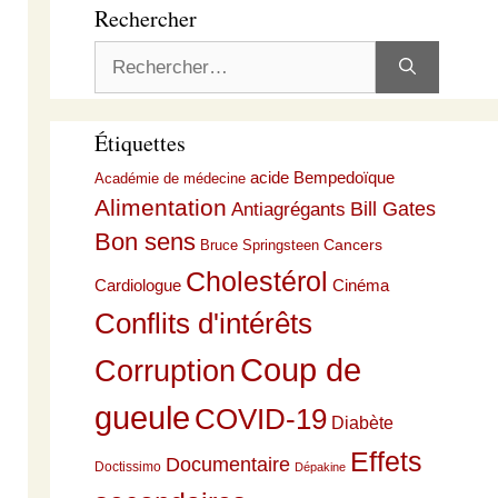
Rechercher
Rechercher :
Étiquettes
acide Bempedoïque
Académie de médecine
Alimentation
Bill Gates
Antiagrégants
Bon sens
Cancers
Bruce Springsteen
Cholestérol
Cardiologue
Cinéma
Conflits d'intérêts
Coup de
Corruption
gueule
COVID-19
Diabète
Effets
Documentaire
Doctissimo
Dépakine