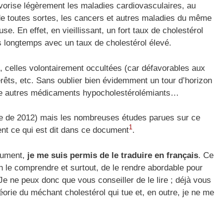
vorise légèrement les maladies cardiovasculaires, au
s de toutes sortes, les cancers et autres maladies du même
use. En effet, en vieillissant, un fort taux de cholestérol
lus longtemps avec un taux de cholestérol élevé.
s, celles volontairement occultées (car défavorables aux
érêts, etc. Sans oublier bien évidemment un tour d’horizon
ntre autres médicaments hypocholestérolémiants…
ate de 2012) mais les nombreuses études parues sur ce
1
ent ce qui est dit dans ce document
.
ocument,
je me suis permis de le traduire en français
. Ce
n le comprendre et surtout, de le rendre abordable pour
 Je ne peux donc que vous conseiller de le lire ; déjà vous
orie du méchant cholestérol qui tue et, en outre, je ne me