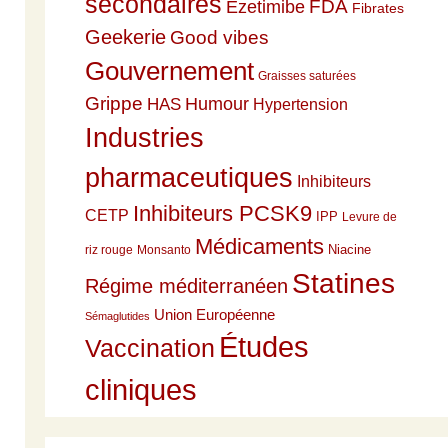
secondaires
Ezetimibe
FDA
Fibrates
Geekerie
Good vibes
Gouvernement
Graisses saturées
Grippe
HAS
Humour
Hypertension
Industries
pharmaceutiques
Inhibiteurs
Inhibiteurs PCSK9
CETP
IPP
Levure de
Médicaments
Niacine
riz rouge
Monsanto
Statines
Régime méditerranéen
Union Européenne
Sémaglutides
Études
Vaccination
cliniques