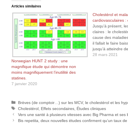
Articles similaires
Cholestérol et mala
cardiovasculaires 
Jusqu’à présent, le
claires : le cholesté
cause des maladies
il fallait le faire ba
jusqu’à atteindre d
surtout nocifs pour 
28 mars 2021
dernières normes fa
Norwegian HUNT 2 study : une
souhaité inférieur à
magnifique étude qui démontre non
Bien…
moins magnifiquement l’inutilité des
statines.
7 janvier 2020
Catégories
Brèves (de comptoir…) sur les MCV, le cholestérol et les hy
Étiquettes
Cholestérol
,
Effets secondaires
,
Études cliniques
Vers une santé à plusieurs vitesses avec Big Pharma et ses 
Bis repetita, deux nouvelles études confirment qu’un taux de