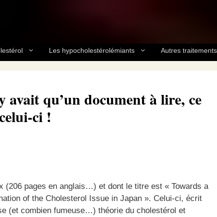
lestérol
Les hypocholestérolémiants
Autres traitements
n’y avait qu’un document à lire, ce
celui-ci !
x (206 pages en anglais…) et dont le titre est « Towards a
tion of the Cholesterol Issue in Japan ». Celui-ci, écrit
euse (et combien fumeuse…) théorie du cholestérol et