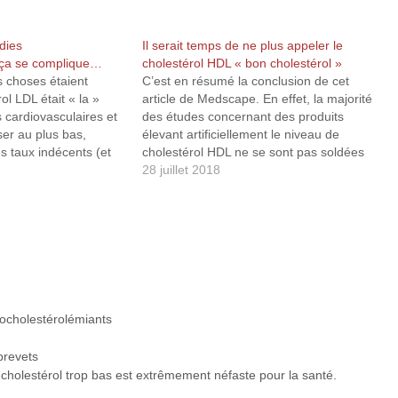
dies
Il serait temps de ne plus appeler le
: ça se complique…
cholestérol HDL « bon cholestérol »
s choses étaient
C’est en résumé la conclusion de cet
rol LDL était « la »
article de Medscape. En effet, la majorité
 cardiovasculaires et
des études concernant des produits
isser au plus bas,
élevant artificiellement le niveau de
es taux indécents (et
cholestérol HDL ne se sont pas soldées
la santé), les
par des résultats à la hauteur des
28 juillet 2018
isant état d’un taux
espérances, loin de là. Si l’on prend
 0,7 g/l (1,8 mmol/l).
exemple sur les inhibiteurs de…
pocholestérolémiants
brevets
 cholestérol trop bas est extrêmement néfaste pour la santé.