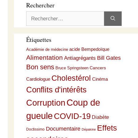
Rechercher
Rechercher :
Étiquettes
acide Bempedoïque
Académie de médecine
Alimentation
Bill Gates
Antiagrégants
Bon sens
Cancers
Bruce Springsteen
Cholestérol
Cardiologue
Cinéma
Conflits d'intérêts
Coup de
Corruption
gueule
COVID-19
Diabète
Effets
Documentaire
Doctissimo
Dépakine