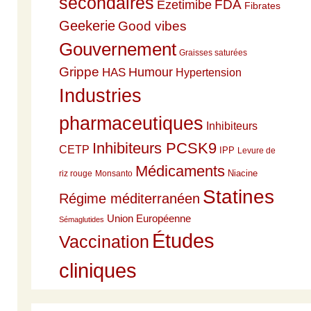
secondaires
Ezetimibe
FDA
Fibrates
Geekerie
Good vibes
Gouvernement
Graisses saturées
Grippe
HAS
Humour
Hypertension
Industries
pharmaceutiques
Inhibiteurs
Inhibiteurs PCSK9
CETP
IPP
Levure de
Médicaments
Niacine
riz rouge
Monsanto
Statines
Régime méditerranéen
Union Européenne
Sémaglutides
Études
Vaccination
cliniques