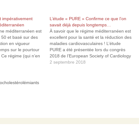
ut impérativement
L’étude « PURE » Confirme ce que l’on
éditerranéen
savait déjà depuis longtemps…
me méditerranéen est
À savoir que le régime méditerranéen est
 50 et basé sur des
excellent pour la santé et la réduction des
ation en vigueur
maladies cardiovasculaires ! L’étude
temps sur le pourtour
PURE a été présentée lors du congrès
 Ce régime (qui n’en
2018 de l’European Society of Cardiology
raiment un, mais plutôt
(ESC). Autrement dit, plus de 24 ans
2 septembre 2018
rir...) est caractérisé
après l’étude de Lyon, l’étude PURE,
financée par the Population Health…
pocholestérolémiants