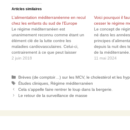
Articles similaires
L’alimentation méditerranéenne en recul
Voici pourquoi il fa
chez les enfants du sud de l’Europe
cesser le régime m
Le régime méditerranéen est
Le concept de régi
unanimement reconnu comme étant un
né dans les années
élément clé de la lutte contre les
principes d’aliment
maladies cardiovasculaires. Celui-ci,
depuis la nuit des 
contrairement à ce que peut laisser
de la méditerranée.
penser son nom, n’est pas un régime
2 juin 2018
est d’ailleurs pas v
11 mai 2024
dans le sens restrictif du terme, mais une
une façon de se nour
pratique alimentaire traditionnelle qui
par une…
mélange une consommation abondante
Catégories
Brèves (de comptoir…) sur les MCV, le cholestérol et les hy
de fruits,…
Étiquettes
Études cliniques
,
Régime méditerranéen
Cela s’appelle faire rentrer le loup dans la bergerie.
Le retour de la surveillance de masse