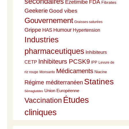
secondaires
Ezetimibe
FDA
Fibrates
Geekerie
Good vibes
Gouvernement
Graisses saturées
Grippe
HAS
Humour
Hypertension
Industries
pharmaceutiques
Inhibiteurs
Inhibiteurs PCSK9
CETP
IPP
Levure de
Médicaments
Niacine
riz rouge
Monsanto
Statines
Régime méditerranéen
Union Européenne
Sémaglutides
Études
Vaccination
cliniques