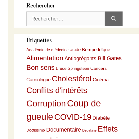
Rechercher
Rechercher :
Étiquettes
acide Bempedoïque
Académie de médecine
Alimentation
Bill Gates
Antiagrégants
Bon sens
Cancers
Bruce Springsteen
Cholestérol
Cardiologue
Cinéma
Conflits d'intérêts
Coup de
Corruption
gueule
COVID-19
Diabète
Effets
Documentaire
Doctissimo
Dépakine