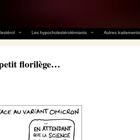
lestérol
Les hypocholestérolémiants
Autres traitements
etit florilège…