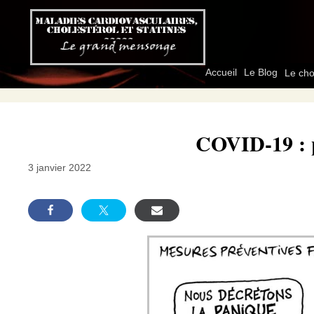
Aller
au
contenu
Accueil
Le Blog
Le cho
COVID-19 : p
3 janvier 2022