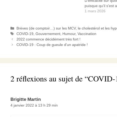
D’efficacité sur quo
puisque qu’il s’est
merveilleux vaccin 
1 mars 2026
peu de la contagion
contamination. De
Catégories
Brèves (de comptoir…) sur les MCV, le cholestérol et les hy
Étiquettes
COVID-19
,
Gouvernement
,
Humour
,
Vaccination
2022 commence décidément très fort !
COVID-19 : Coup de gueule d’un apatride !
2 réflexions au sujet de “COVID-1
Brigitte Martin
4 janvier 2022 à 13 h 29 min