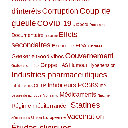
Coup de
Corruption
d'intérêts
gueule
COVID-19
Diabète
Doctissimo
Effets
Documentaire
Dépakine
secondaires
Ezetimibe
FDA
Fibrates
Gouvernement
Geekerie
Good vibes
Grippe
HAS
Humour
Hypertension
Graisses saturées
Industries pharmaceutiques
Inhibiteurs PCSK9
Inhibiteurs CETP
IPP
Médicaments
Niacine
Levure de riz rouge
Monsanto
Statines
Régime méditerranéen
Vaccination
Union Européenne
Sémaglutides
Études cliniques