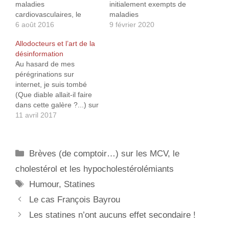
maladies
initialement exempts de
cardiovasculaires, le
maladies
cholestérol ou les
6 août 2016
cardiovasculaires
9 février 2020
statines. Je m’attache à
pendant 4 ans (de 2000 à
Allodocteurs et l’art de la
toujours répondre le plus
2013) a permis de
désinformation
simplement possible à
constater que de
Au hasard de mes
ces demandes dans la
nombreux patients
pérégrinations sur
mesure de mes
renoncent à des
internet, je suis tombé
connaissances, car je
habitudes de vie saine
(Que diable allait-il faire
suis sincèrement
après avoir commencé la
dans cette galère ?...) sur
persuadé que le savoir
prise de statines ou de
un article récent (mars
11 avril 2017
doit être partagé et
médicament
2017) du site
accessible au plus
antihypertenseur.…
« Allodocteurs » intitulé
grand…
« Cholestérol : quelle
Catégories
Brèves (de comptoir…) sur les MCV, le
solution en cas de
mauvaise tolérance aux
cholestérol et les hypocholestérolémiants
statines ? ».
Étiquettes
Humour
,
Statines
Le cas François Bayrou
Les statines n’ont aucuns effet secondaire !